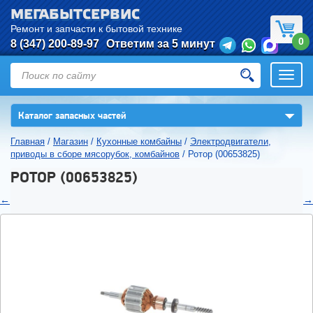
МЕГАБЫТСЕРВИС
Ремонт и запчасти к бытовой технике
0
8 (347) 200-89-97
Ответим за 5 минут
Откры
нави
▼
Каталог запасных частей
Главная
/
Магазин
/
Кухонные комбайны
/
Электродвигатели,
приводы в сборе мясорубок, комбайнов
/
Ротор (00653825)
РОТОР (00653825)
←
→