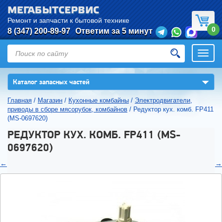
МЕГАБЫТСЕРВИС
Ремонт и запчасти к бытовой технике
0
8 (347) 200-89-97
Ответим за 5 минут
Откры
нави
▼
Каталог запасных частей
Главная
/
Магазин
/
Кухонные комбайны
/
Электродвигатели,
приводы в сборе мясорубок, комбайнов
/
Редуктор кух. комб. FP411
(MS-0697620)
РЕДУКТОР КУХ. КОМБ. FP411 (MS-
0697620)
←
→