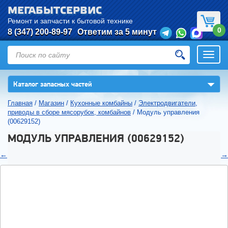
МЕГАБЫТСЕРВИС
Ремонт и запчасти к бытовой технике
0
8 (347) 200-89-97
Ответим за 5 минут
Откры
нави
▼
Каталог запасных частей
Главная
/
Магазин
/
Кухонные комбайны
/
Электродвигатели,
приводы в сборе мясорубок, комбайнов
/
Модуль управления
(00629152)
МОДУЛЬ УПРАВЛЕНИЯ (00629152)
←
→