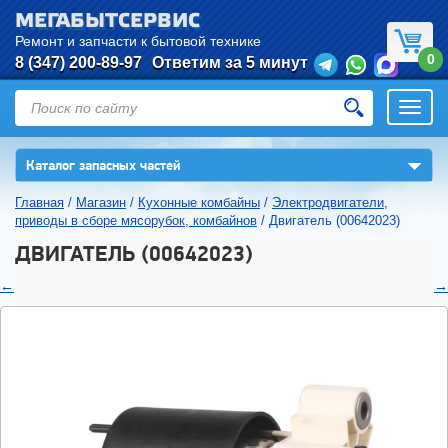
МЕГАБЫТСЕРВИС
Ремонт и запчасти к бытовой технике
0
8 (347) 200-89-97
Ответим за 5 минут
Откры
нави
▼
Каталог запасных частей
Главная
/
Магазин
/
Кухонные комбайны
/
Электродвигатели,
приводы в сборе мясорубок, комбайнов
/
Двигатель (00642023)
ДВИГАТЕЛЬ (00642023)
←
→