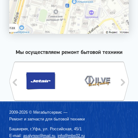
Мы осуществляем ремонт бытовой техники
2009-2026 ©
Мегабытсервис
—
Ремонт и запчасти для бытовой техники
Башкирия, г.
Уфа
,
ул. Российская, 45/1
E-mail:
asalynov@mail.ru
,
info@mbs02.ru