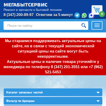
МЕГАБЫТСЕРВИС
Ремонт и запчасти к бытовой технике
0
8 (347) 200-89-97
Ответим за 5 минут
Откры
нави
Мы стараемся поддерживать актуальные цены на
сайте, но в связи с текущей экономической
ситуацией цены на сайте могут быть
некорректными.
Актуальные цены и наличие товара уточняйте у
менеджера по телефону
8 (347) 201-3551
или
+7 (962)
521-5453
▼
Каталог запасных частей
▼
Фильтр по брендам