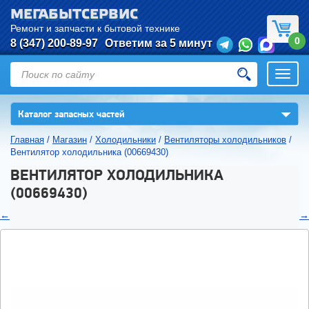
МЕГАБЫТСЕРВИС
Ремонт и запчасти к бытовой технике
0
8 (347) 200-89-97
Ответим за 5 минут
Откры
нави
▼
Каталог запасных частей
Главная
/
Магазин
/
Холодильники
/
Вентиляторы холодильников
/
Вентилятор холодильника (00669430)
ВЕНТИЛЯТОР ХОЛОДИЛЬНИКА
(00669430)
←
→