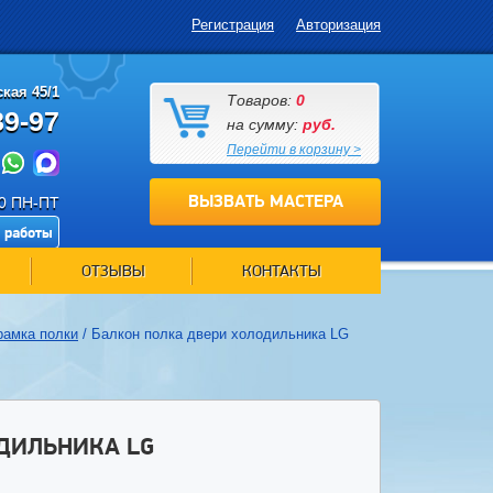
Регистрация
Авторизация
кая 45/1
Товаров:
0
89-97
на сумму:
руб.
Перейти в корзину >
ВЫЗВАТЬ МАСТЕРА
00 ПН-ПТ
 работы
ОТЗЫВЫ
КОНТАКТЫ
рамка полки
/
Балкон полка двери холодильника LG
ДИЛЬНИКА LG