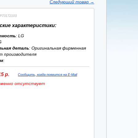
Следующий товар
→
P73172103
ские характеристики:
емость
: LG
G
льная деталь
: Оригинальная фирменная
т производителя
ям
:
5 р.
Сообщить, когда появится на E-Mail
еменно отсутствует