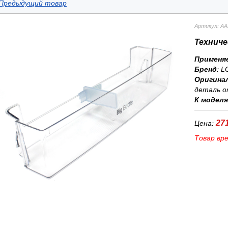
Предыдущий товар
Артикул: AA
Техниче
Применя
Бренд
:
L
Оригина
деталь о
К модел
271
Цена:
Товар вр