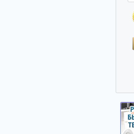
Ручки выбора программ, оборотов, кнопки,
клавиши
Сальники, смазка для сальников
Таходатчики
Терморегуляторы, термодатчики, сенсоры
для стиральных машин
Фильтры, улитки сливных насосов
Шарниры (петли) люка
Шланги, аквастопы для стиральных машин
Щетки электродвигателей
Электронные модули, платы индикации,
дисплеи для стиральных машин
Насосы сливные (помпы)
Реле уровня (прессостаты)
Электроклапаны заливные
Ножки, опоры, колесики
Шкивы, болты для крепления шкива
Крепежи, фиксаторы крышек панелей
Панели управления, цокольные панели,
крышки.
Уплотнители, прокладки для стиральных