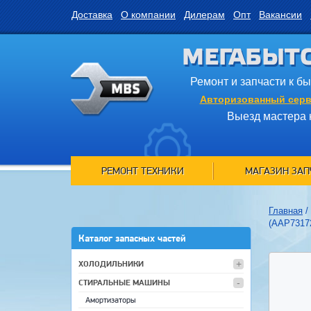
Доставка
О компании
Дилерам
Опт
Вакансии
МЕГАБЫТ
Ремонт и запчасти к б
Авторизованный серв
Выезд мастера 
РЕМОНТ ТЕХНИКИ
МАГАЗИН ЗАП
Главная
/
(AAP7317
Каталог запасных частей
ХОЛОДИЛЬНИКИ
СТИРАЛЬНЫЕ МАШИНЫ
Амортизаторы