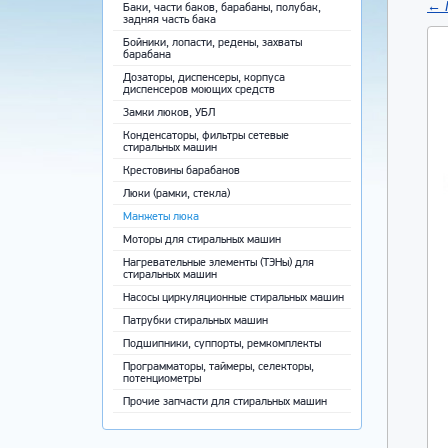
←
Баки, части баков, барабаны, полубак,
задняя часть бака
Бойники, лопасти, редены, захваты
барабана
Дозаторы, диспенсеры, корпуса
диспенсеров моющих средств
Замки люков, УБЛ
Конденсаторы, фильтры сетевые
стиральных машин
Крестовины барабанов
Люки (рамки, стекла)
Манжеты люка
Моторы для стиральных машин
Нагревательные элементы (ТЭНы) для
стиральных машин
Насосы циркуляционные стиральных машин
Патрубки стиральных машин
Подшипники, суппорты, ремкомплекты
Программаторы, таймеры, селекторы,
потенциометры
Прочие запчасти для стиральных машин
Ремни приводные
Ручки, крючки, пружины люка