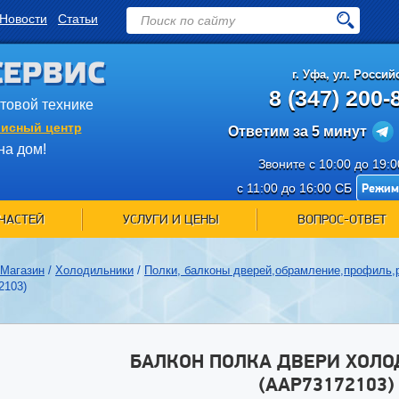
Новости
Статьи
СЕРВИС
г.
Уфа
,
ул. Российс
8 (347) 200-
ытовой технике
исный центр
Ответим за 5 минут
на дом!
Звоните с 10:00 до 19:
Режим
с 11:00 до 16:00 СБ
ЧАСТЕЙ
УСЛУГИ И ЦЕНЫ
ВОПРОС-ОТВЕТ
Магазин
/
Холодильники
/
Полки, балконы дверей,обрамление,профиль,
2103)
БАЛКОН ПОЛКА ДВЕРИ ХОЛО
(AAP73172103)