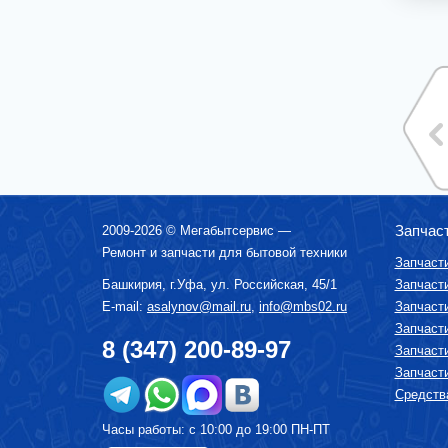
МИКСЕРЫ
МУЛЬТИВАРКИ
МЯСОРУБКИ
ПАРОВАРКИ
ПОСУДОМОЕЧНЫЕ МАШИНЫ
ПЫЛЕСОСЫ
СОКОВЫЖИМАЛКИ
СРЕДСТВА ПО УХОДУ ЗА БЫТОВОЙ
ТЕХНИКОЙ
Запчас
2009-2026 ©
Мегабытсервис
—
СУШИЛКА ДЛЯ ФРУКТОВ И ОВОЩЕЙ
Ремонт и запчасти для бытовой техники
Запчаст
СУШИЛЬНЫЕ МАШИНЫ
Башкирия, г.
Уфа
,
ул. Российская, 45/1
Запчаст
ТЕЛЕВИЗОРЫ
E-mail:
asalynov@mail.ru
,
info@mbs02.ru
Запчаст
Запчаст
ТОСТЕРЫ
8 (347) 200-89-97
Запчаст
УВЛАЖНИТЕЛИ, ОЧИСТИТЕЛИ ВОЗДУХА
Запчаст
УТЮГИ И ГЛАДИЛЬНЫЕ УСТРОЙСТВА
Средства
ФЕНЫ-ЩЕТКИ
Часы работы: с 10:00 до 19:00 ПН-ПТ
ХЛЕБОПЕЧКИ