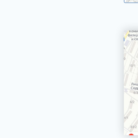
машин
Сетевой шнур стиральной машины
Корпус стиральной машины
ЭЛЕКТРИЧЕСКИЕ, ГАЗОВЫЕ ПЛИТЫ,
ДУХОВЫЕ ШКАФЫ И ВАРОЧНЫЕ
ПАНЕЛИ
БЛЕНДЕРЫ СТАЦИОНАРНЫЕ
БРИТВЫ ЭПИЛЯТОРЫ
ВОДОНАГРЕВАТЕЛИ ГАЗОВЫЕ, КОТЛЫ
ВОДОНАГРЕВАТЕЛИ ЭЛЕКТРИЧЕСКИЕ
(НАКОПИТЕЛЬНЫЕ И ПРОТОЧНЫЕ)
ВЫТЯЖКИ (ВЫТЯЖНЫЕ ШКАФЫ,
ВОЗДУХООЧИСТИТЕЛИ)
ЗУБНЫЕ ЩЁТКИ
КОФЕМАШИНЫ, КОФЕВАРКИ,
КОФЕМОЛКИ
КУХОННЫЕ КОМБАЙНЫ
ЛОМТЕРЕЗКИ
МАСЛОНАПОЛНЕННЫЕ РАДИАТОРЫ
МИКРОВОЛНОВЫЕ ПЕЧИ (СВЧ)