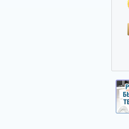
Прочие запчасти для плит, духовых
шкафов и варочных панелей
Решетки газовых плит
Ручки дверей духовых шкафов
Ручки управления, кнопки, клавиши,
селекторы плит и духовых шкафов
Свеча розжига, головка поджига
Сетевые фильтры
Стекла, двери духовых шкафов
Стеклокерамика
ТЭНы (нагреватели) верхние, нижние,
конвекции, гриля
Таймеры механические и электронные
Терморегуляторы и термостаты плит и
духовых шкафов
Уплотнители дверей духовых шкафов,
варочных поверхностей
Форсунки (жиклеры)
Шарниры (петли) дверей духовых шкафов
Электронные платы управления,
дисплейные и силовые модули плит,
духовых шкафов, варочных панелей