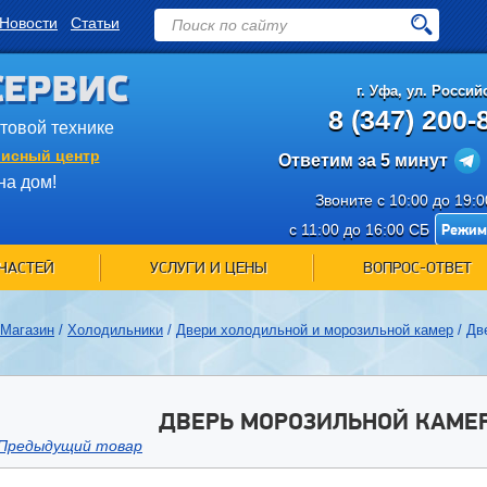
Новости
Статьи
СЕРВИС
г.
Уфа
,
ул. Российс
8 (347) 200-
ытовой технике
исный центр
Ответим за 5 минут
на дом!
Звоните с 10:00 до 19:
Режим
с 11:00 до 16:00 СБ
ЧАСТЕЙ
УСЛУГИ И ЦЕНЫ
ВОПРОС-ОТВЕТ
Магазин
/
Холодильники
/
Двери холодильной и морозильной камер
/
Дв
ДВЕРЬ МОРОЗИЛЬНОЙ КАМЕР
Предыдущий товар