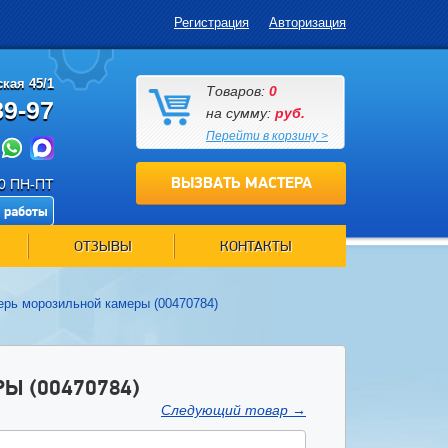
Регистрация
Авторизация
кая 45/1
Товаров:
0
89-97
на сумму:
руб.
Перейти в корзину >
ВЫЗВАТЬ МАСТЕРА
00 ПН-ПТ
 работы
ОТЗЫВЫ
КОНТАКТЫ
ерь морозильной камеры (00470784)
Ы (00470784)
Следующий товар
→