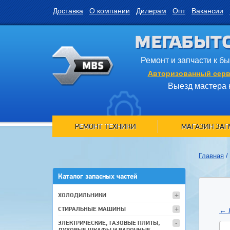
Доставка
О компании
Дилерам
Опт
Вакансии
МЕГАБЫТ
Ремонт и запчасти к б
Авторизованный серв
Выезд мастера 
РЕМОНТ ТЕХНИКИ
МАГАЗИН ЗАП
Главная
/
Каталог запасных частей
ХОЛОДИЛЬНИКИ
СТИРАЛЬНЫЕ МАШИНЫ
←
ЭЛЕКТРИЧЕСКИЕ, ГАЗОВЫЕ ПЛИТЫ,
ДУХОВЫЕ ШКАФЫ И ВАРОЧНЫЕ