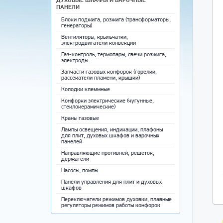
ПАНЕЛИ
Блоки поджига, розжига (трансформаторы,
генераторы)
Вентиляторы, крыльчатки,
электродвигатели конвекции
Газ-контроль, термопары, свечи розжига,
электроды
Запчасти газовых конфорок (горелки,
рассекатели пламени, крышки)
Колодки клеммные
Конфорки электрические (чугунные,
стеклокерамические)
Краны газовые
Лампы освещения, индикации, плафоны
для плит, духовых шкафов и варочных
панелей
Направляющие противней, решеток,
держатели
Насосы, помпы
Панели управления для плит и духовых
шкафов
Переключатели режимов духовки, плавные
регуляторы режимов работы конфорок
Противни для выпечки, решетки,
направляющие