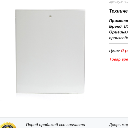
Артикул: 00
Техниче
Применя
Бренд
:
B
Оригина
производ
0 р
Цена:
Товар вр
Перед продажей все запчасти
Дверь мо