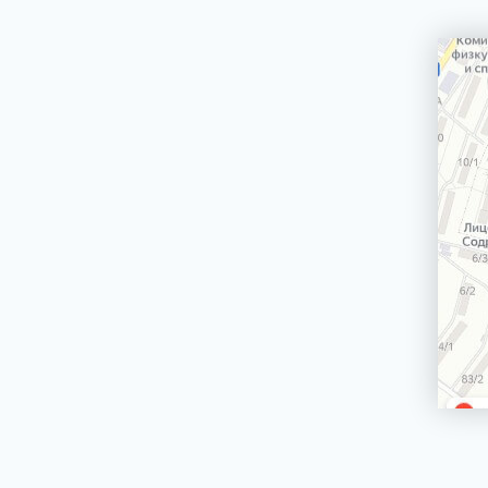
Сетевой кабель
Электродвигатели вертела гриля для плит,
духовых шкафов
Держатели стекол, крепления стекол
двери духовки
Ножки, опоры, колесики
Ящики для хранения посуды (панели,
корпуса, крепления)
Трубы газовых плит, трубки горелок
Джойстик, переключатель TwistPad
Монтажные наборы, крепежи
Крыльчатки (лопасти) для вентиляторов
Блокировки двери, замки двери духовки
Кнопки таймера электроплиты
Термопара
Рассекатели
Варочные поверхности (стеклокерамики,
рабочие столы)
Решетки под противень
БЛЕНДЕРЫ СТАЦИОНАРНЫЕ
БРИТВЫ ЭПИЛЯТОРЫ