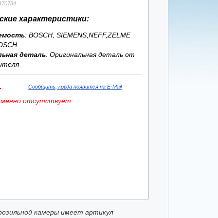
470784
ские характеристики:
емость
: BOSCH, SIEMENS,NEFF,ZELME
OSCH
льная деталь
: Оригинальная деталь от
ителя
.
Сообщить, когда появится на E-Mail
еменно отсутствует
розильной камеры имеет артикул