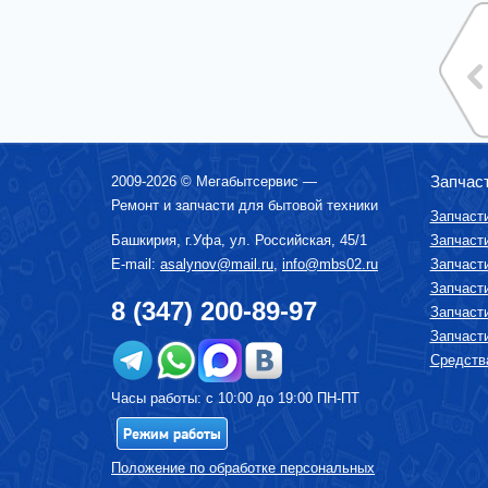
ВОДОНАГРЕВАТЕЛИ ГАЗОВЫЕ, КОТЛЫ
ВОДОНАГРЕВАТЕЛИ ЭЛЕКТРИЧЕСКИЕ
(НАКОПИТЕЛЬНЫЕ И ПРОТОЧНЫЕ)
ВЫТЯЖКИ (ВЫТЯЖНЫЕ ШКАФЫ,
ВОЗДУХООЧИСТИТЕЛИ)
ЗУБНЫЕ ЩЁТКИ
КОФЕМАШИНЫ, КОФЕВАРКИ,
КОФЕМОЛКИ
Запчас
2009-2026 ©
Мегабытсервис
—
КУХОННЫЕ КОМБАЙНЫ
Ремонт и запчасти для бытовой техники
Запчаст
ЛОМТЕРЕЗКИ
Башкирия, г.
Уфа
,
ул. Российская, 45/1
Запчаст
МАСЛОНАПОЛНЕННЫЕ РАДИАТОРЫ
E-mail:
asalynov@mail.ru
,
info@mbs02.ru
Запчаст
МИКРОВОЛНОВЫЕ ПЕЧИ (СВЧ)
Запчаст
8 (347) 200-89-97
Запчаст
МИКСЕРЫ
Запчаст
МУЛЬТИВАРКИ
Средства
МЯСОРУБКИ
Часы работы: с 10:00 до 19:00 ПН-ПТ
ПАРОВАРКИ
Режим работы
ПОСУДОМОЕЧНЫЕ МАШИНЫ
ПЫЛЕСОСЫ
Положение по обработке персональных