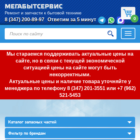
МЕГАБЫТСЕРВИС
Ремонт и запчасти к бытовой технике
0
8 (347) 200-89-97
Ответим за 5 минут
Откры
нави
Мы стараемся поддерживать актуальные цены на
сайте, но в связи с текущей экономической
ситуацией цены на сайте могут быть
некорректными.
Актуальные цены и наличие товара уточняйте у
менеджера по телефону
8 (347) 201-3551
или
+7 (962)
521-5453
▼
Каталог запасных частей
▼
Фильтр по брендам