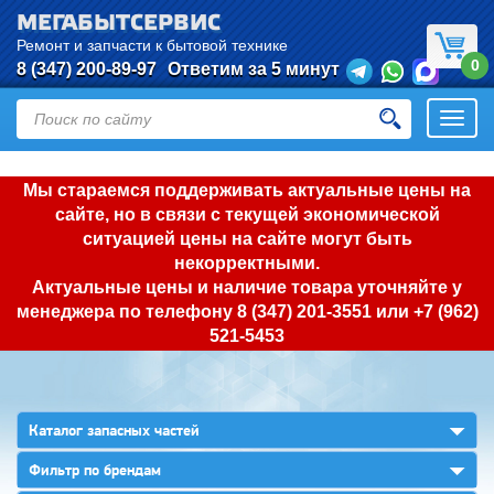
МЕГАБЫТСЕРВИС
Ремонт и запчасти к бытовой технике
0
8 (347) 200-89-97
Ответим за 5 минут
Откры
нави
Мы стараемся поддерживать актуальные цены на
сайте, но в связи с текущей экономической
ситуацией цены на сайте могут быть
некорректными.
Актуальные цены и наличие товара уточняйте у
менеджера по телефону
8 (347) 201-3551
или
+7 (962)
521-5453
▼
Каталог запасных частей
▼
Фильтр по брендам