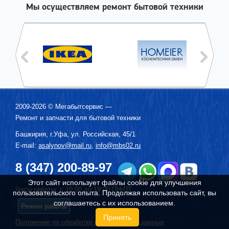
Мы осуществляем ремонт бытовой техники
2009-2026 ©
Мегабытсервис
—
Ремонт и запчасти для бытовой техники
Башкирия, г.
Уфа
,
ул. Российская, 45/1
E-mail:
asalynov@mail.ru
,
info@mbs02.ru
8 (347) 200-89-97
Этот сайт использует файлы cookie для улучшения
Часы работы: с 10:00 до 19:00 ПН-ПТ
пользовательского опыта. Продолжая использовать сайт, вы
соглашаетесь с их использованием.
Режим работы
Принять
Положение по обработке персональных данных