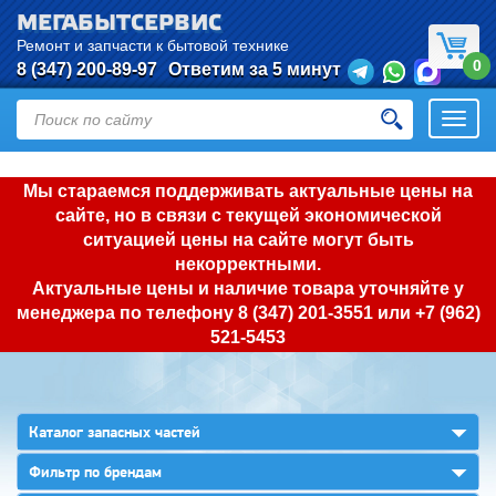
МЕГАБЫТСЕРВИС
Ремонт и запчасти к бытовой технике
0
8 (347) 200-89-97
Ответим за 5 минут
Откры
нави
Мы стараемся поддерживать актуальные цены на
сайте, но в связи с текущей экономической
ситуацией цены на сайте могут быть
некорректными.
Актуальные цены и наличие товара уточняйте у
менеджера по телефону
8 (347) 201-3551
или
+7 (962)
521-5453
▼
Каталог запасных частей
▼
Фильтр по брендам