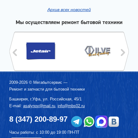
Архив всех новостей
Мы осуществляем ремонт бытовой техники
2009-2026 ©
Мегабытсервис
—
Ремонт и запчасти для бытовой техники
Башкирия, г.
Уфа
,
ул. Российская, 45/1
E-mail:
asalynov@mail.ru
,
info@mbs02.ru
8 (347) 200-89-97
Часы работы: с 10:00 до 19:00 ПН-ПТ