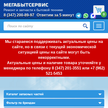
МЕГАБЫТСЕРВИС
Ремонт и запчасти к бытовой технике
0
8 (347) 200-89-97
Ответим за 5 минут
Откры
нави
Мы стараемся поддерживать актуальные цены на
сайте, но в связи с текущей экономической
ситуацией цены на сайте могут быть
некорректными.
Актуальные цены и наличие товара уточняйте у
менеджера по телефону
8 (347) 201-3551
или
+7 (962)
521-5453
▼
Каталог запасных частей
▼
Фильтр по брендам