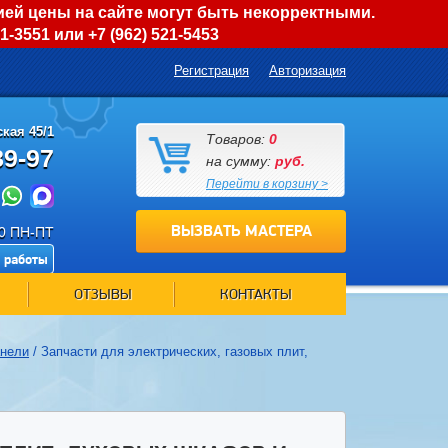
ией цены на сайте могут быть некорректными.
01-3551
или
+7 (962) 521-5453
Регистрация
Авторизация
кая 45/1
Товаров:
0
89-97
на сумму:
руб.
Перейти в корзину >
ВЫЗВАТЬ МАСТЕРА
00 ПН-ПТ
 работы
ОТЗЫВЫ
КОНТАКТЫ
анели
/
Запчасти для электрических, газовых плит,