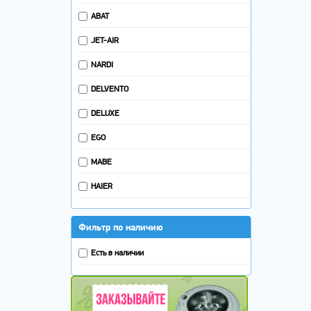
ABAT
JET-AIR
NARDI
DELVENTO
DELUXE
EGO
MABE
HAIER
Фильтр по наличию
Есть в наличии