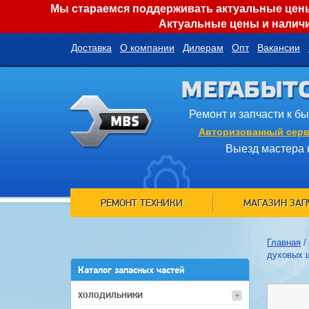
Мы стараемся поддерживать актуальные цены 
Актуальные цены и наличи
Доставка
О компании
Дилерам
Опт
Вакансии
МЕГАБЫТ
Ремонт и запчасти к б
Авторизованный серв
Выезд мастера 
РЕМОНТ ТЕХНИКИ
МАГАЗИН ЗАП
Главная
/
духовых 
Каталог запасных частей
ХОЛОДИЛЬНИКИ