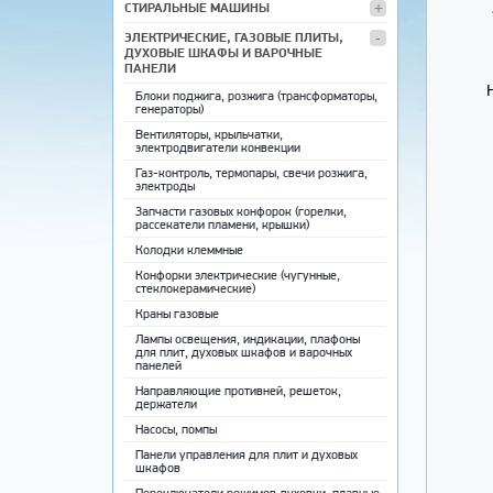
СТИРАЛЬНЫЕ МАШИНЫ
ЭЛЕКТРИЧЕСКИЕ, ГАЗОВЫЕ ПЛИТЫ,
ДУХОВЫЕ ШКАФЫ И ВАРОЧНЫЕ
ПАНЕЛИ
Блоки поджига, розжига (трансформаторы,
генераторы)
Вентиляторы, крыльчатки,
электродвигатели конвекции
Газ-контроль, термопары, свечи розжига,
электроды
Запчасти газовых конфорок (горелки,
рассекатели пламени, крышки)
Колодки клеммные
Конфорки электрические (чугунные,
стеклокерамические)
Краны газовые
Лампы освещения, индикации, плафоны
для плит, духовых шкафов и варочных
панелей
Направляющие противней, решеток,
держатели
Насосы, помпы
Панели управления для плит и духовых
шкафов