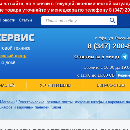
на сайте, но в связи с текущей экономической ситуац
е товара уточняйте у менеджера по телефону
8 (347) 2
Новости
Статьи
СЕРВИС
г.
Уфа
,
ул. Российс
8 (347) 200-
ытовой технике
исный центр
Ответим за 5 минут
на дом!
Звоните с 10:00 до 19:
Режим
с 11:00 до 16:00 СБ
ЧАСТЕЙ
УСЛУГИ И ЦЕНЫ
ВОПРОС-ОТВЕТ
Магазин
/
Электрические, газовые плиты, духовые шкафы и варочные п
шкафов и варочных панелей Kaiser