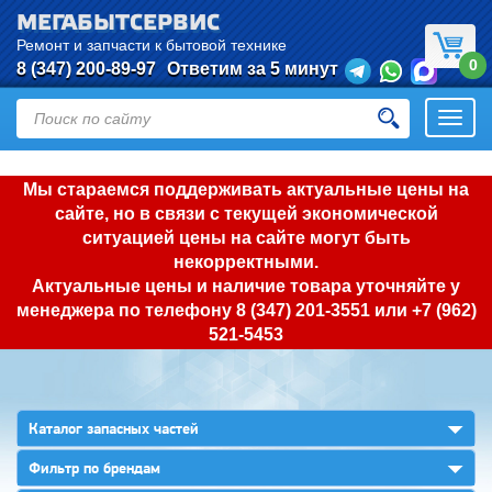
МЕГАБЫТСЕРВИС
Ремонт и запчасти к бытовой технике
0
8 (347) 200-89-97
Ответим за 5 минут
Откры
нави
Мы стараемся поддерживать актуальные цены на
сайте, но в связи с текущей экономической
ситуацией цены на сайте могут быть
некорректными.
Актуальные цены и наличие товара уточняйте у
менеджера по телефону
8 (347) 201-3551
или
+7 (962)
521-5453
▼
Каталог запасных частей
▼
Фильтр по брендам