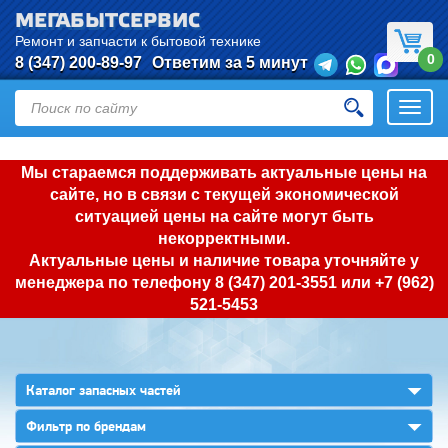
МЕГАБЫТСЕРВИС
Ремонт и запчасти к бытовой технике
0
8 (347) 200-89-97
Ответим за 5 минут
Откры
нави
Мы стараемся поддерживать актуальные цены на
сайте, но в связи с текущей экономической
ситуацией цены на сайте могут быть
некорректными.
Актуальные цены и наличие товара уточняйте у
менеджера по телефону
8 (347) 201-3551
или
+7 (962)
521-5453
▼
Каталог запасных частей
▼
Фильтр по брендам