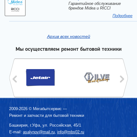
Гарантийное обслуживание
брендов Midea и RICCI
Подробнее
Архив всех новостей
Мы осуществляем ремонт бытовой техники
2009-2026 ©
Мегабытсервис
—
Ремонт и запчасти для бытовой техники
Башкирия, г.
Уфа
,
ул. Российская, 45/1
E-mail:
asalynov@mail.ru
,
info@mbs02.ru