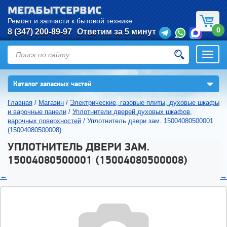
МЕГАБЫТСЕРВИС
Ремонт и запчасти к бытовой технике
0
8 (347) 200-89-97
Ответим за 5 минут
Откры
нави
▼
Каталог запасных частей
Главная
/
Магазин
/
Электрические, газовые плиты, духовые шкафы
и варочные панели
/
Уплотнители дверей духовых шкафов,
варочных поверхностей
/
Уплотнитель двери зам. 15004080500001
(15004080500008)
УПЛОТНИТЕЛЬ ДВЕРИ ЗАМ.
15004080500001 (15004080500008)
←
→