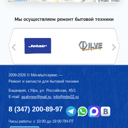
Мы осуществляем ремонт бытовой техники
2009-2026 ©
Мегабытсервис
—
Ремонт и запчасти для бытовой техники
Башкирия, г.
Уфа
,
ул. Российская, 45/1
E-mail:
asalynov@mail.ru
,
info@mbs02.ru
8 (347) 200-89-97
Часы работы: с 10:00 до 19:00 ПН-ПТ