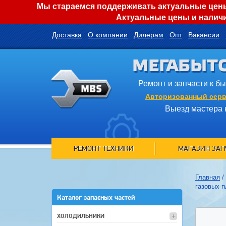
Мы стараемся поддерживать актуальные цены 
Актуальные цены и наличи
Доставка
О компании
Дилерам
Опт
Вакансии
МЕГАБЫТ
Ремонт и запчасти к б
Авторизованный серв
Выезд мастера 
РЕМОНТ ТЕХНИКИ
МАГАЗИН ЗАП
Главная
/
газовых п
Каталог запасных частей
ХОЛОДИЛЬНИКИ