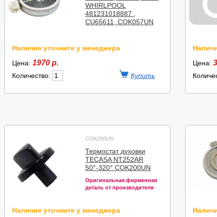
WHIRLPOOL
481231018887 ,
CU65611, COK057UN
Наличие уточните у менеджера
Наличи
1970 р.
3
Цена:
Цена:
Количество:
Количе
COK200UN
Термостат духовки
TECASA NT252AR
50°-320° COK200UN
Оригинальная фирменная
деталь от производителя
Наличие уточните у менеджера
Наличи