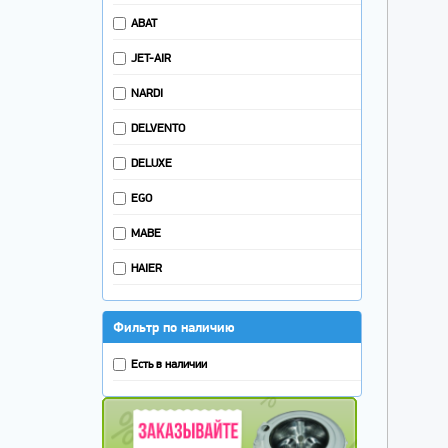
ABAT
JET-AIR
NARDI
DELVENTO
DELUXE
EGO
MABE
HAIER
Фильтр по наличию
Есть в наличии