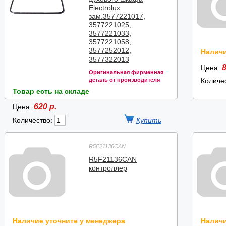
Electrolux
зам.3577221017,
3577221025,
3577221033,
3577221058,
3577252012,
Наличи
3577322013
8
Цена:
Оригинальная фирменная
деталь от производителя
Количе
Товар есть на складе
620 р.
Цена:
Количество:
R5F21136CAN
R5F21136CAN
контроллер
Наличие уточните у менеджера
Наличи