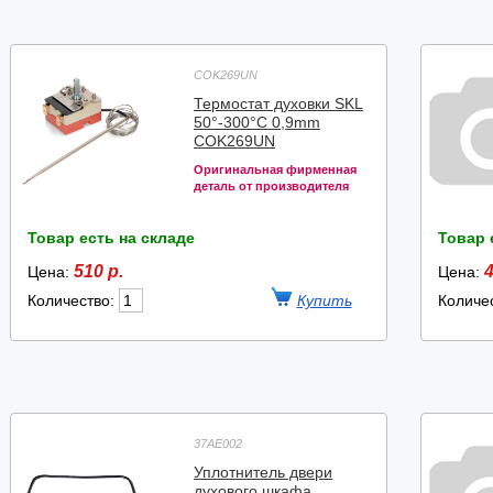
COK269UN
Термостат духовки SKL
50°-300°C 0,9mm
COK269UN
Оригинальная фирменная
деталь от производителя
Товар есть на складе
Товар 
510 р.
4
Цена:
Цена:
Количество:
Количе
37AE002
Уплотнитель двери
духового шкафа