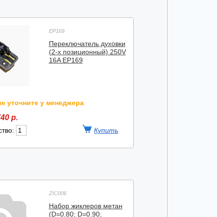
EP169
Переключатель духовки
(2-х позиционный) 250V
16A EP169
е уточните у менеджера
40 р.
ство:
ZIC006
Набор жиклеров метан
(D=0.80; D=0.90;