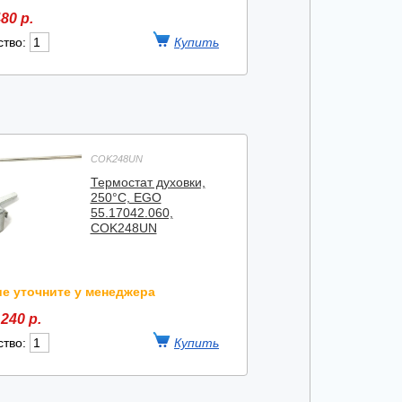
80 р.
ство:
COK248UN
Термостат духовки,
250°C, EGO
55.17042.060,
COK248UN
е уточните у менеджера
240 р.
ство: