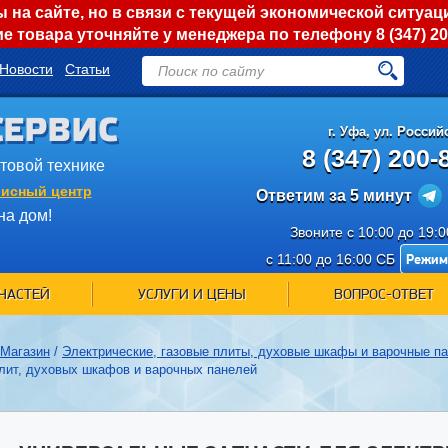
на сайте, но в связи с текущей экономической ситуац
е товара уточняйте у менеджера по телефону
8 (347) 2
Новости
Статьи
СЕРВИС
г.
Уфа
,
ул. Российс
8 (347) 200-
ытовой технике
исный центр
Ответим за 5 минут
на дом!
Звоните с 10:00 до 19:
Режим
с 11:00 до 16:00 СБ
ЧАСТЕЙ
УСЛУГИ И ЦЕНЫ
ВОПРОС-ОТВЕТ
Магазин
/
Электрические, газовые плиты, духовые шкафы и варочные п
лит, духовых шкафов и варочных панелей