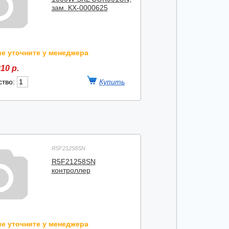
зам. КХ-0000625
е уточните у менеджера
10 р.
ство:
R5F21258SN
R5F21258SN
контроллер
е уточните у менеджера