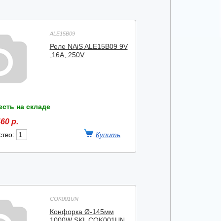
ALE15B09
Реле NAiS ALE15B09 9V
,16A, 250V
есть на складе
60 р.
ство:
COK001UN
Конфорка Ø-145мм
1000W SKL COK001UN,