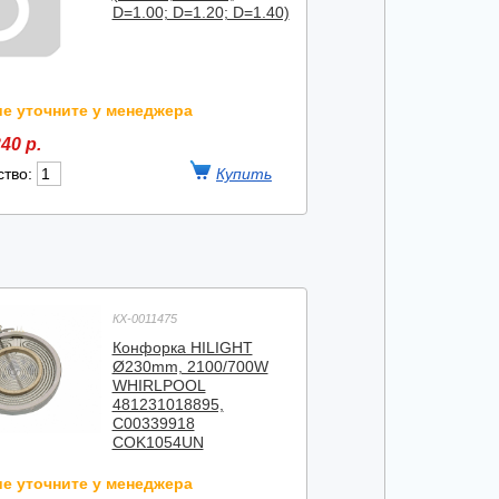
D=1.00; D=1.20; D=1.40)
е уточните у менеджера
40 р.
ство:
КХ-0011475
Конфорка HILIGHT
Ø230mm, 2100/700W
WHIRLPOOL
481231018895,
C00339918
COK1054UN
е уточните у менеджера