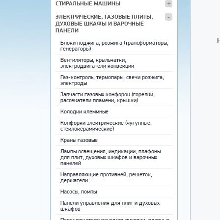
СТИРАЛЬНЫЕ МАШИНЫ
ЭЛЕКТРИЧЕСКИЕ, ГАЗОВЫЕ ПЛИТЫ,
ДУХОВЫЕ ШКАФЫ И ВАРОЧНЫЕ
ПАНЕЛИ
Блоки поджига, розжига (трансформаторы,
генераторы)
Вентиляторы, крыльчатки,
электродвигатели конвекции
Газ-контроль, термопары, свечи розжига,
электроды
Запчасти газовых конфорок (горелки,
рассекатели пламени, крышки)
Колодки клеммные
Конфорки электрические (чугунные,
стеклокерамические)
Краны газовые
Лампы освещения, индикации, плафоны
для плит, духовых шкафов и варочных
панелей
Направляющие противней, решеток,
держатели
Насосы, помпы
Панели управления для плит и духовых
шкафов