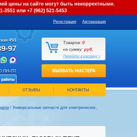
ией цены на сайте могут быть некорректными.
01-3551
или
+7 (962) 521-5453
Регистрация
Авторизация
кая 45/1
Товаров:
0
89-97
на сумму:
руб.
Перейти в корзину >
ВЫЗВАТЬ МАСТЕРА
00 ПН-ПТ
 работы
ОТЗЫВЫ
КОНТАКТЫ
анели
/
Универсальные запчасти для электрических,