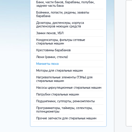
Баки, части баков, барабаны, полубак,
задняя часть бака
Бойники, лопасти, редены, захваты
барабана
Дозаторы, диспенсеры, корпуса
диспенсеров моющих средств
Замки люков, УБЛ
Конденсаторы, фильтры сетевые
стиральных машин
Крестовины барабанов
Люки (рамки, стекла)
Манжеты люка
Моторы для стиральных машин
Нагревательные элементы (ТЭНы) для
стиральных машин
Насосы циркуляционные стиральных машин
Патрубки стиральных машин
Подшипники, суппорты, ремкомплекты
Программаторы, таймеры, селекторы,
потенциометры
Прочие запчасти для стиральных машин
Ремни приводные
Ручки, крючки, пружины люка