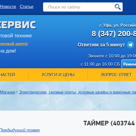
Новости
Статьи
СЕРВИС
г.
Уфа
,
ул. Российс
8 (347) 200-
ытовой технике
исный центр
Ответим за 5 минут
на дом!
Звоните с 10:00 до 19:
Режим
с 11:00 до 16:00 СБ
ЧАСТЕЙ
УСЛУГИ И ЦЕНЫ
ВОПРОС-ОТВЕТ
Магазин
/
Электрические, газовые плиты, духовые шкафы и варочные п
ТАЙМЕР (403744 
Предыдущий товар