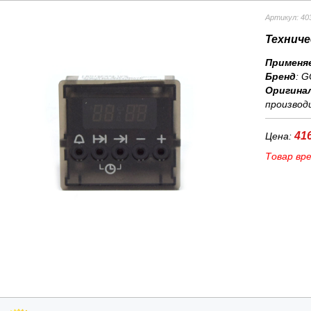
Артикул: 40
Техниче
Применя
Бренд
:
G
Оригина
производ
416
Цена:
Товар вр