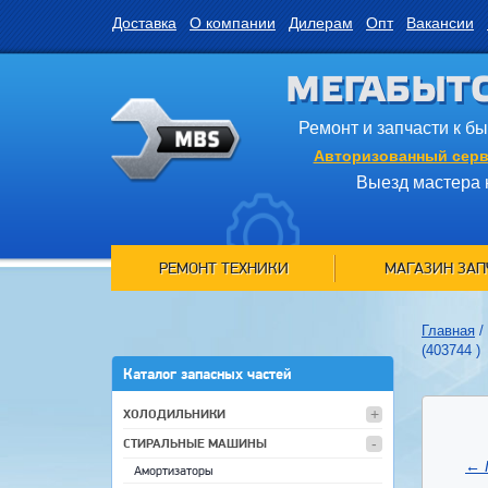
Доставка
О компании
Дилерам
Опт
Вакансии
МЕГАБЫТ
Ремонт и запчасти к б
Авторизованный серв
Выезд мастера 
РЕМОНТ ТЕХНИКИ
МАГАЗИН ЗАП
Главная
/
(403744 )
Каталог запасных частей
ХОЛОДИЛЬНИКИ
СТИРАЛЬНЫЕ МАШИНЫ
←
Амортизаторы