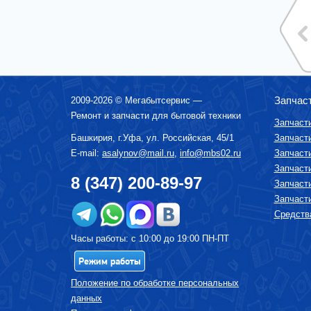
МИКСЕРЫ
МУЛЬТИВАРКИ
МЯСОРУБКИ
ПАРОВАРКИ
ПОСУДОМОЕЧНЫЕ МАШИНЫ
Запчас
2009-2026 ©
Мегабытсервис
—
ПЫЛЕСОСЫ
Ремонт и запчасти для бытовой техники
Запчаст
СОКОВЫЖИМАЛКИ
Башкирия, г.
Уфа
,
ул. Российская, 45/1
Запчаст
СРЕДСТВА ПО УХОДУ ЗА БЫТОВОЙ
E-mail:
asalynov@mail.ru
,
info@mbs02.ru
Запчаст
ТЕХНИКОЙ
Запчаст
СУШИЛКА ДЛЯ ФРУКТОВ И ОВОЩЕЙ
8 (347) 200-89-97
Запчаст
СУШИЛЬНЫЕ МАШИНЫ
Запчаст
ТЕЛЕВИЗОРЫ
Средства
ТОСТЕРЫ
Часы работы: с 10:00 до 19:00 ПН-ПТ
УВЛАЖНИТЕЛИ, ОЧИСТИТЕЛИ ВОЗДУХА
Режим работы
УТЮГИ И ГЛАДИЛЬНЫЕ УСТРОЙСТВА
Положение по обработке персональных
ФЕНЫ-ЩЕТКИ
данных
ХЛЕБОПЕЧКИ