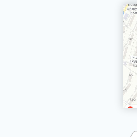
машин
Сетевой шнур стиральной машины
Корпус стиральной машины
ЭЛЕКТРИЧЕСКИЕ, ГАЗОВЫЕ ПЛИТЫ,
ДУХОВЫЕ ШКАФЫ И ВАРОЧНЫЕ
ПАНЕЛИ
БЛЕНДЕРЫ СТАЦИОНАРНЫЕ
БРИТВЫ ЭПИЛЯТОРЫ
ВОДОНАГРЕВАТЕЛИ ГАЗОВЫЕ, КОТЛЫ
ВОДОНАГРЕВАТЕЛИ ЭЛЕКТРИЧЕСКИЕ
(НАКОПИТЕЛЬНЫЕ И ПРОТОЧНЫЕ)
ВЫТЯЖКИ (ВЫТЯЖНЫЕ ШКАФЫ,
ВОЗДУХООЧИСТИТЕЛИ)
ЗУБНЫЕ ЩЁТКИ
КОФЕМАШИНЫ, КОФЕВАРКИ,
КОФЕМОЛКИ
КУХОННЫЕ КОМБАЙНЫ
ЛОМТЕРЕЗКИ
МАСЛОНАПОЛНЕННЫЕ РАДИАТОРЫ
МИКРОВОЛНОВЫЕ ПЕЧИ (СВЧ)