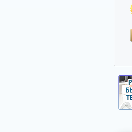
Ручки выбора программ, оборотов, кнопки,
клавиши
Сальники, смазка для сальников
Таходатчики
Терморегуляторы, термодатчики, сенсоры
для стиральных машин
Фильтры, улитки сливных насосов
Шарниры (петли) люка
Шланги, аквастопы для стиральных машин
Щетки электродвигателей
Электронные модули, платы индикации,
дисплеи для стиральных машин
Насосы сливные (помпы)
Реле уровня (прессостаты)
Электроклапаны заливные
Ножки, опоры, колесики
Шкивы, болты для крепления шкива
Крепежи, фиксаторы крышек панелей
Панели управления, цокольные панели,
крышки.
Уплотнители, прокладки для стиральных