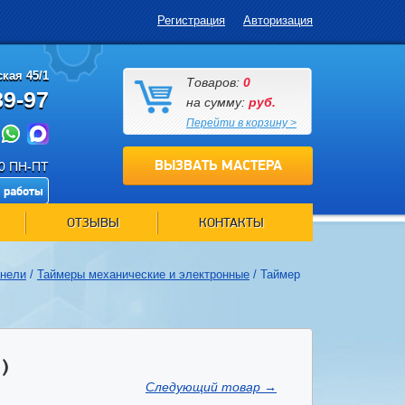
Регистрация
Авторизация
кая 45/1
Товаров:
0
89-97
на сумму:
руб.
Перейти в корзину >
ВЫЗВАТЬ МАСТЕРА
00 ПН-ПТ
 работы
ОТЗЫВЫ
КОНТАКТЫ
анели
/
Таймеры механические и электронные
/
Таймер
)
Следующий товар
→