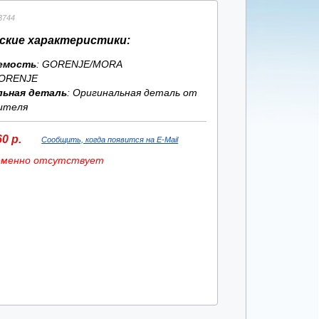
3744
ские характеристики:
емость
: GORENJE/MORA
ORENJE
льная деталь
: Оригинальная деталь от
ителя
0 р.
Сообщить, когда появится на E-Mail
еменно отсутствует