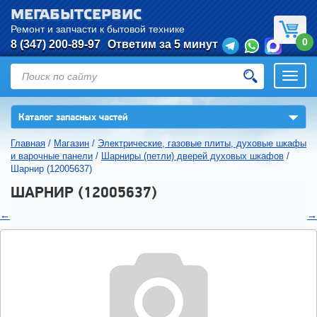
МЕГАБЫТСЕРВИС
Ремонт и запчасти к бытовой технике
0
8 (347) 200-89-97
Ответим за 5 минут
Откры
нави
▼
Каталог запасных частей
Главная
/
Магазин
/
Электрические, газовые плиты, духовые шкафы
и варочные панели
/
Шарниры (петли) дверей духовых шкафов
/
Шарнир (12005637)
ШАРНИР (12005637)
←
→