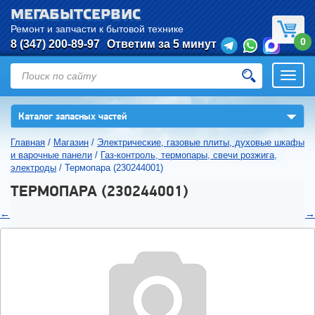
МЕГАБЫТСЕРВИС
Ремонт и запчасти к бытовой технике
0
8 (347) 200-89-97
Ответим за 5 минут
Откры
нави
▼
Каталог запасных частей
Главная
/
Магазин
/
Электрические, газовые плиты, духовые шкафы
и варочные панели
/
Газ-контроль, термопары, свечи розжига,
электроды
/
Термопара (230244001)
ТЕРМОПАРА (230244001)
←
→