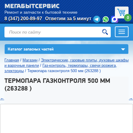
МЕГАБЫТСЕРВИС
Ремонт и запчасти к бытовой технике
0
8 (347) 200-89-97
Ответим за 5 минут
Откры
нави
▼
Каталог запасных частей
Главная
/
Магазин
/
Электрические, газовые плиты, духовые шкафы
и варочные панели
/
Газ-контроль, термопары, свечи розжига,
электроды
/
Термопара газконтроля 500 мм (263288 )
ТЕРМОПАРА ГАЗКОНТРОЛЯ 500 ММ
(263288 )
←
→