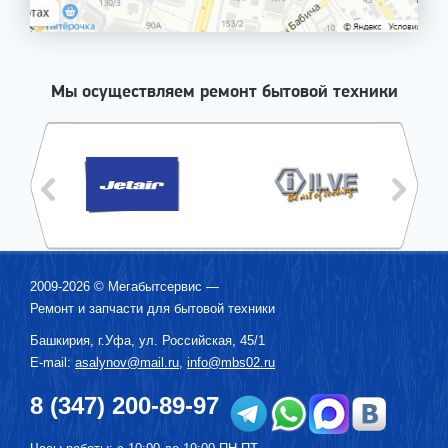
Мы осуществляем ремонт бытовой техники
2009-2026 ©
Мегабытсервис
—
Ремонт и запчасти для бытовой техники
Башкирия, г.
Уфа
,
ул. Российская, 45/1
E-mail:
asalynov@mail.ru
,
info@mbs02.ru
8 (347) 200-89-97