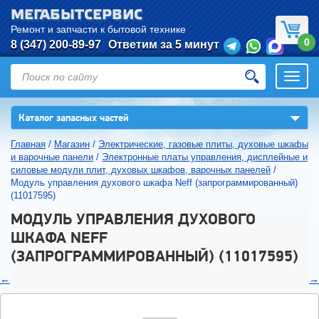
МЕГАБЫТСЕРВИС
Ремонт и запчасти к бытовой технике
0
8 (347) 200-89-97
Ответим за 5 минут
Откры
нави
▼
Каталог запасных частей
Главная
/
Магазин
/
Электрические, газовые плиты, духовые шкафы
и варочные панели
/
Электронные платы управления, дисплейные и
силовые модули плит, духовых шкафов, варочных панелей
/
Модуль управления духового шкафа Neff (запрограммированный)
(11017595)
МОДУЛЬ УПРАВЛЕНИЯ ДУХОВОГО
ШКАФА NEFF
(ЗАПРОГРАММИРОВАННЫЙ) (11017595)
←
→