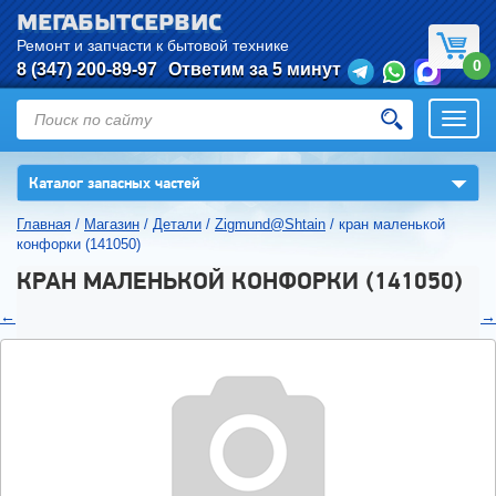
МЕГАБЫТСЕРВИС
Ремонт и запчасти к бытовой технике
0
8 (347) 200-89-97
Ответим за 5 минут
Откры
нави
▼
Каталог запасных частей
Главная
/
Магазин
/
Детали
/
Zigmund@Shtain
/
кран маленькой
конфорки (141050)
КРАН МАЛЕНЬКОЙ КОНФОРКИ (141050)
←
→