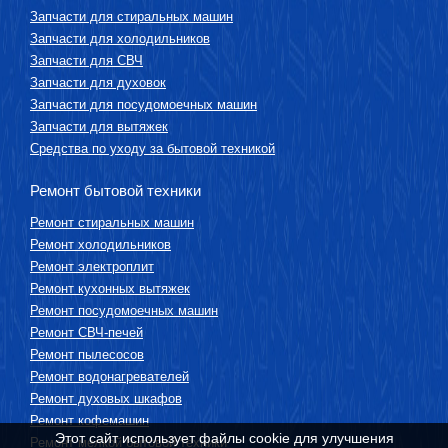
Запчасти для стиральных машин
Запчасти для холодильников
Запчасти для СВЧ
Запчасти для духовок
Запчасти для посудомоечных машин
Запчасти для вытяжек
Средства по уходу за бытовой техникой
Ремонт бытовой техники
Ремонт стиральных машин
Ремонт холодильников
Ремонт электроплит
Ремонт кухонных вытяжек
Ремонт посудомоечных машин
Ремонт СВЧ-печей
Ремонт пылесосов
Ремонт водонагревателей
Ремонт духовых шкафов
Ремонт кофемашин
Этот сайт использует файлы cookie для улучшения
Ремонт мелкой бытовой техники