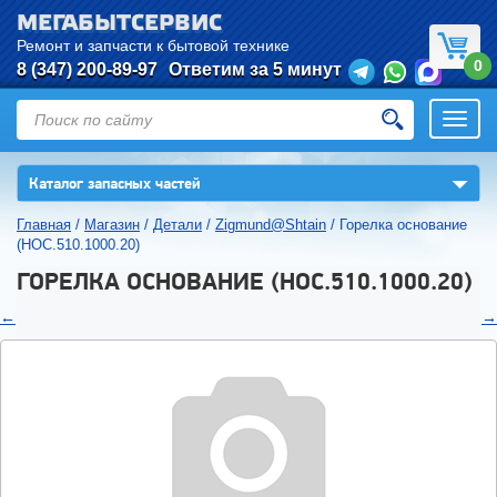
МЕГАБЫТСЕРВИС
Ремонт и запчасти к бытовой технике
0
8 (347) 200-89-97
Ответим за 5 минут
Откры
нави
▼
Каталог запасных частей
Главная
/
Магазин
/
Детали
/
Zigmund@Shtain
/
Горелка основание
(HOC.510.1000.20)
ГОРЕЛКА ОСНОВАНИЕ (HOC.510.1000.20)
←
→