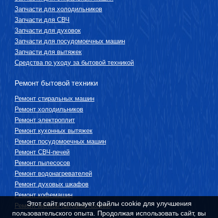
Запчасти для холодильников
Запчасти для СВЧ
Запчасти для духовок
Запчасти для посудомоечных машин
Запчасти для вытяжек
Средства по уходу за бытовой техникой
Ремонт бытовой техники
Ремонт стиральных машин
Ремонт холодильников
Ремонт электроплит
Ремонт кухонных вытяжек
Ремонт посудомоечных машин
Ремонт СВЧ-печей
Ремонт пылесосов
Ремонт водонагревателей
Ремонт духовых шкафов
Ремонт кофемашин
Этот сайт использует файлы cookie для улучшения
Ремонт мелкой бытовой техники
пользовательского опыта. Продолжая использовать сайт, вы