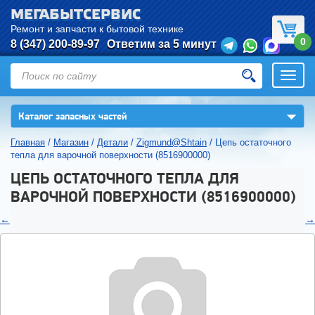
МЕГАБЫТСЕРВИС
Ремонт и запчасти к бытовой технике
0
8 (347) 200-89-97
Ответим за 5 минут
Откры
нави
▼
Каталог запасных частей
Главная
/
Магазин
/
Детали
/
Zigmund@Shtain
/
Цепь остаточного
тепла для варочной поверхности (8516900000)
ЦЕПЬ ОСТАТОЧНОГО ТЕПЛА ДЛЯ
ВАРОЧНОЙ ПОВЕРХНОСТИ (8516900000)
←
→