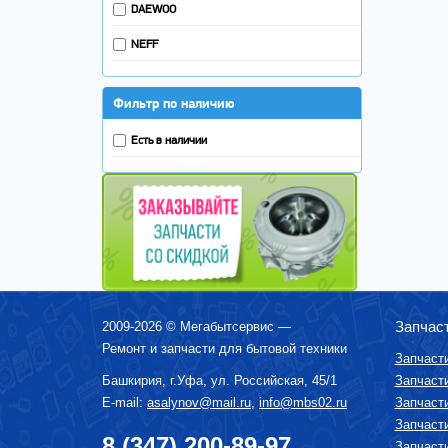
АЭРОГРИЛЬ
DAEWOO
NEFF
Фильтр по наличию
Есть в наличии
Запчас
2009-2026 ©
Мегабытсервис
—
Ремонт и запчасти для бытовой техники
Запчаст
Башкирия, г.
Уфа
,
ул. Российская, 45/1
Запчаст
E-mail:
asalynov@mail.ru
,
info@mbs02.ru
Запчаст
Запчаст
8 (347) 200-89-97
Запчаст