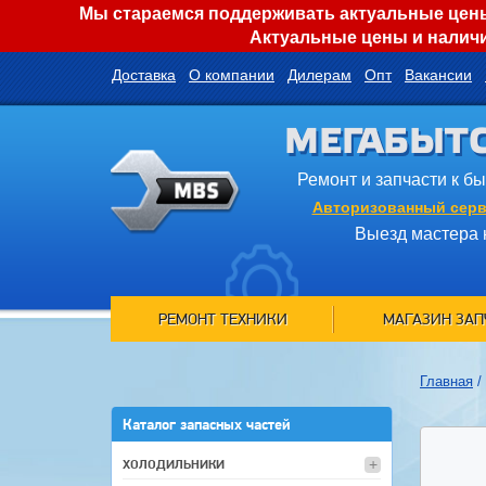
Мы стараемся поддерживать актуальные цены 
Актуальные цены и наличи
Доставка
О компании
Дилерам
Опт
Вакансии
МЕГАБЫТ
Ремонт и запчасти к б
Авторизованный серв
Выезд мастера 
РЕМОНТ ТЕХНИКИ
МАГАЗИН ЗАП
Главная
/
Каталог запасных частей
ХОЛОДИЛЬНИКИ