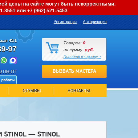
ией цены на сайте могут быть некорректными.
01-3551
или
+7 (962) 521-5453
Регистрация
Авторизация
кая 45/1
Товаров:
0
89-97
на сумму:
руб.
Перейти в корзину >
ВЫЗВАТЬ МАСТЕРА
00 ПН-ПТ
 работы
ОТЗЫВЫ
КОНТАКТЫ
 STINOL — STINOL