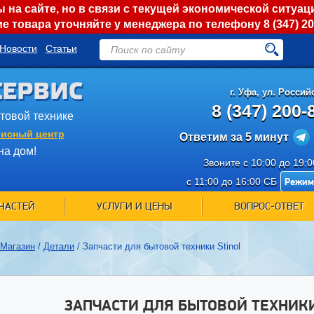
на сайте, но в связи с текущей экономической ситуац
е товара уточняйте у менеджера по телефону
8 (347) 2
Новости
Статьи
СЕРВИС
г.
Уфа
,
ул. Российс
8 (347) 200-
ытовой технике
исный центр
Ответим за 5 минут
на дом!
Звоните с 10:00 до 19:
Режим
с 11:00 до 16:00 СБ
ЧАСТЕЙ
УСЛУГИ И ЦЕНЫ
ВОПРОС-ОТВЕТ
Магазин
/
Детали
/
Запчасти для бытовой техники Stinol
ЗАПЧАСТИ ДЛЯ БЫТОВОЙ ТЕХНИКИ