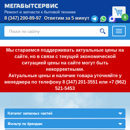
МЕГАБЫТСЕРВИС
Ремонт и запчасти к бытовой технике
0
8 (347) 200-89-97
Ответим за 5 минут
Откры
нави
Мы стараемся поддерживать актуальные цены на
сайте, но в связи с текущей экономической
ситуацией цены на сайте могут быть
некорректными.
Актуальные цены и наличие товара уточняйте у
менеджера по телефону
8 (347) 201-3551
или
+7 (962)
521-5453
▼
Каталог запасных частей
▼
Фильтр по брендам