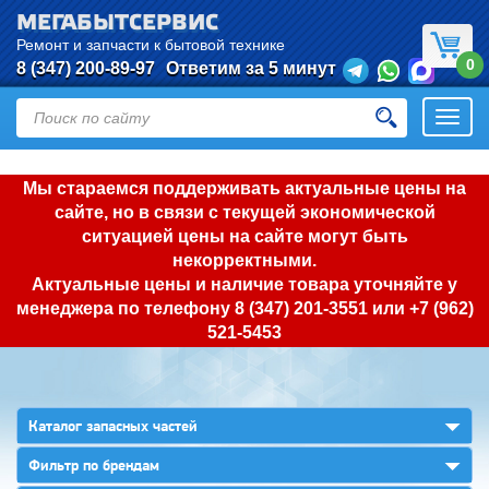
МЕГАБЫТСЕРВИС
Ремонт и запчасти к бытовой технике
0
8 (347) 200-89-97
Ответим за 5 минут
Откры
нави
Мы стараемся поддерживать актуальные цены на
сайте, но в связи с текущей экономической
ситуацией цены на сайте могут быть
некорректными.
Актуальные цены и наличие товара уточняйте у
менеджера по телефону
8 (347) 201-3551
или
+7 (962)
521-5453
▼
Каталог запасных частей
▼
Фильтр по брендам