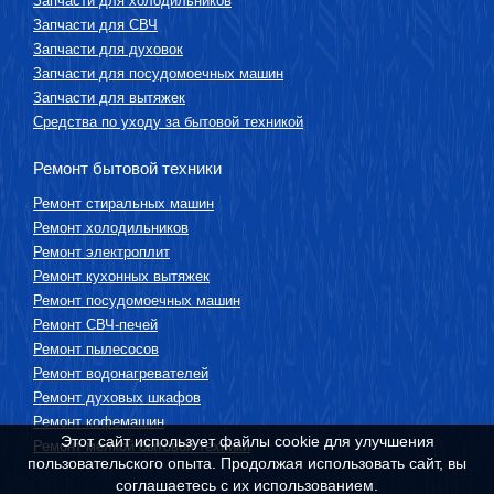
Запчасти для холодильников
Запчасти для СВЧ
Запчасти для духовок
Запчасти для посудомоечных машин
Запчасти для вытяжек
Средства по уходу за бытовой техникой
Ремонт бытовой техники
Ремонт стиральных машин
Ремонт холодильников
Ремонт электроплит
Ремонт кухонных вытяжек
Ремонт посудомоечных машин
Ремонт СВЧ-печей
Ремонт пылесосов
Ремонт водонагревателей
Ремонт духовых шкафов
Ремонт кофемашин
Этот сайт использует файлы cookie для улучшения
Ремонт мелкой бытовой техники
пользовательского опыта. Продолжая использовать сайт, вы
соглашаетесь с их использованием.