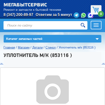
МЕГАБЫТСЕРВИС
Ремонт и запчасти к бытовой технике
0
8 (347) 200-89-97
Ответим за 5 минут
Откры
нави
▼
Каталог запасных частей
Главная
/
Магазин
/
Детали
/
Стинол
/
Уплотнитель м/к (853116 )
УПЛОТНИТЕЛЬ М/К (853116 )
←
→