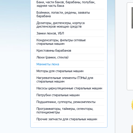
Баки, части баков, барабаны, полубак,
задняя часть бака
Бойники, лопасти, редены, захваты
барабана
Дозаторы, диспенсеры, корпуса
диспенсеров моющих средств
Замки люков, УБЛ
Конденсаторы, фильтры сетевые
стиральных машин
Крестовины барабанов
Люки (рамки, стекла)
Манжеты люка
Моторы для стиральных машин
Нагревательные элементы (ТЭНы) для
стиральных машин
Насосы циркуляционные стиральных машин
Патрубки стиральных машин
Подшипники, суппорты, ремкомплекты
Программаторы, таймеры, селекторы,
потенциометры
Прочие запчасти для стиральных машин
Ремни приводные
Ручки, крючки, пружины люка