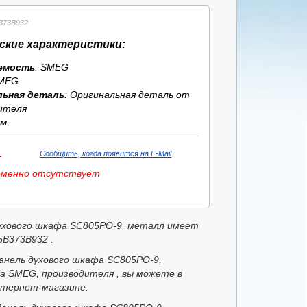
373B932
ские характеристики:
емость
: SMEG
MEG
льная деталь
: Оригинальная деталь от
ителя
ям
:
.
Сообщить, когда появится на E-Mail
еменно отсутствует
ухового шкафа SC805PO-9, металл имеет
5B373B932 .
анель духового шкафа SC805PO-9,
а SMEG, производителя , вы можете в
тернет-магазине.