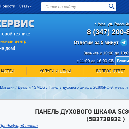
Новости
Статьи
СЕРВИС
г.
Уфа
,
ул. Российс
8 (347) 200-
ытовой технике
исный центр
Ответим за 5 минут
на дом!
Звоните с 10:00 до 19:
Режим
с 11:00 до 16:00 СБ
ЧАСТЕЙ
УСЛУГИ И ЦЕНЫ
ВОПРОС-ОТВЕТ
Магазин
/
Детали
/
SMEG
/
Панель духового шкафа SC805PO-9, металл 
ПАНЕЛЬ ДУХОВОГО ШКАФА SC8
(5B373B932 )
Предыдущий товар