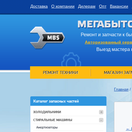
Доставка
О компании
Дилерам
Опт
Вакансии
МЕГАБЫТ
Ремонт и запчасти к б
Авторизованный серв
Выезд мастера 
РЕМОНТ ТЕХНИКИ
МАГАЗИН ЗАП
Главная
/
Каталог запасных частей
ХОЛОДИЛЬНИКИ
СТИРАЛЬНЫЕ МАШИНЫ
Амортизаторы
←