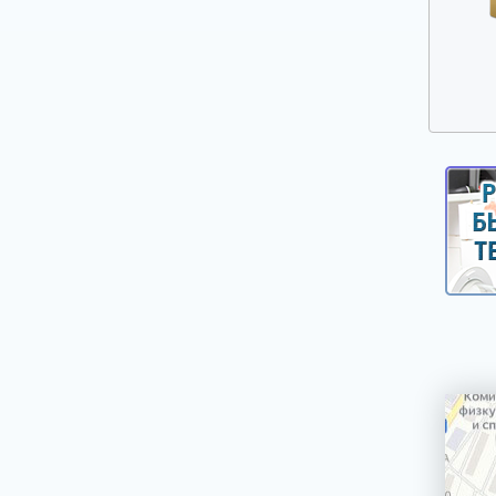
Ручки выбора программ, оборотов, кнопки,
клавиши
Сальники, смазка для сальников
Таходатчики
Терморегуляторы, термодатчики, сенсоры
для стиральных машин
Фильтры, улитки сливных насосов
Шарниры (петли) люка
Шланги, аквастопы для стиральных машин
Щетки электродвигателей
Электронные модули, платы индикации,
дисплеи для стиральных машин
Насосы сливные (помпы)
Реле уровня (прессостаты)
Электроклапаны заливные
Ножки, опоры, колесики
Шкивы, болты для крепления шкива
Крепежи, фиксаторы крышек панелей
Панели управления, цокольные панели,
крышки.
Уплотнители, прокладки для стиральных