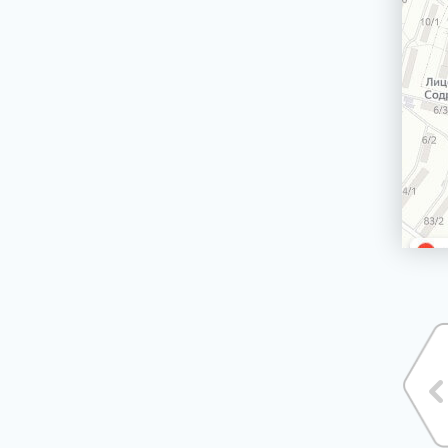
машин
Сетевой шнур стиральной машины
Корпус стиральной машины
ЭЛЕКТРИЧЕСКИЕ, ГАЗОВЫЕ ПЛИТЫ,
ДУХОВЫЕ ШКАФЫ И ВАРОЧНЫЕ
ПАНЕЛИ
БЛЕНДЕРЫ СТАЦИОНАРНЫЕ
БРИТВЫ ЭПИЛЯТОРЫ
ВОДОНАГРЕВАТЕЛИ ГАЗОВЫЕ, КОТЛЫ
ВОДОНАГРЕВАТЕЛИ ЭЛЕКТРИЧЕСКИЕ
(НАКОПИТЕЛЬНЫЕ И ПРОТОЧНЫЕ)
ВЫТЯЖКИ (ВЫТЯЖНЫЕ ШКАФЫ,
ВОЗДУХООЧИСТИТЕЛИ)
ЗУБНЫЕ ЩЁТКИ
КОФЕМАШИНЫ, КОФЕВАРКИ,
КОФЕМОЛКИ
КУХОННЫЕ КОМБАЙНЫ
ЛОМТЕРЕЗКИ
МАСЛОНАПОЛНЕННЫЕ РАДИАТОРЫ
МИКРОВОЛНОВЫЕ ПЕЧИ (СВЧ)