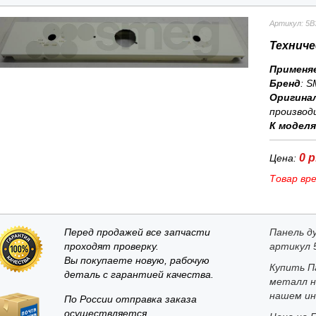
Артикул: 5B
Техниче
Применя
Бренд
:
S
Оригина
производ
К модел
0 р
Цена:
Товар вр
Перед продажей все запчасти
Панель д
проходят проверку.
артикул 
Вы покупаете новую, рабочую
Купить П
деталь с гарантией качества.
металл н
нашем ин
По России отправка заказа
осуществляется