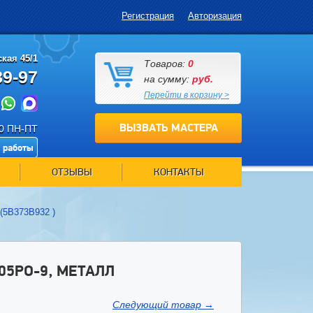
Регистрация
Авторизация
кая 45/1
Товаров:
0
89-97
на сумму:
руб.
Перейти в корзину >
ВЫЗВАТЬ МАСТЕРА
00 ПН-ПТ
 работы
ОТЗЫВЫ
КОНТАКТЫ
(5B373B932 )
05PO-9, МЕТАЛЛ
Следующий товар
→