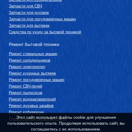
Запчасти для СВЧ
Запчасти для духовок
Запчасти для посудомоечных машин
Запчасти для вытяжек
Средства по уходу за бытовой техникой
Ремонт бытовой техники
Ремонт стиральных машин
Ремонт холодильников
Ремонт электроплит
Ремонт кухонных вытяжек
Ремонт посудомоечных машин
Ремонт СВЧ-печей
Ремонт пылесосов
Ремонт водонагревателей
Ремонт духовых шкафов
Ремонт кофемашин
Этот сайт использует файлы cookie для улучшения
Ремонт мелкой бытовой техники
пользовательского опыта. Продолжая использовать сайт, вы
соглашаетесь с их использованием.