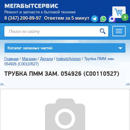
МЕГАБЫТСЕРВИС
Ремонт и запчасти к бытовой технике
0
8 (347) 200-89-97
Ответим за 5 минут
Откры
нави
▼
Каталог запасных частей
Главная
/
Магазин
/
Детали
/
Indesit/Ariston
/
Трубка ПММ зам.
054926 (C00110527)
ТРУБКА ПММ ЗАМ. 054926 (C00110527)
←
→