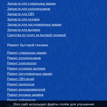
Запчасти для стиральных машин
Запчасти для холодильников
Запчасти для СВЧ
Запчасти для духовок
Запчасти для посудомоечных машин
Запчасти для вытяжек
Средства по уходу за бытовой техникой
Ремонт бытовой техники
Ремонт стиральных машин
Ремонт холодильников
Ремонт электроплит
Ремонт кухонных вытяжек
Ремонт посудомоечных машин
Ремонт СВЧ-печей
Ремонт пылесосов
Ремонт водонагревателей
Ремонт духовых шкафов
Ремонт кофемашин
Этот сайт использует файлы cookie для улучшения
Ремонт мелкой бытовой техники