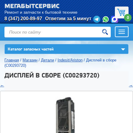
МЕГАБЫТСЕРВИС
Ремонт и запчасти к бытовой технике
0
8 (347) 200-89-97
Ответим за 5 минут
Откры
нави
▼
Каталог запасных частей
Главная
/
Магазин
/
Детали
/
Indesit/Ariston
/
Дисплей в сборе
(C00293720)
ДИСПЛЕЙ В СБОРЕ (C00293720)
←
→