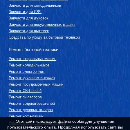
Запчасти для холодильников
Запчасти для СВЧ
Запчасти для духовок
Запчасти для посудомоечных машин
Запчасти для вытяжек
Средства по уходу за бытовой техникой
Ремонт бытовой техники
Ремонт стиральных машин
Ремонт холодильников
Ремонт электроплит
Ремонт кухонных вытяжек
Ремонт посудомоечных машин
Ремонт СВЧ-печей
Ремонт пылесосов
Ремонт водонагревателей
Ремонт духовых шкафов
Ремонт кофемашин
Этот сайт использует файлы cookie для улучшения
Ремонт мелкой бытовой техники
пользовательского опыта. Продолжая использовать сайт, вы