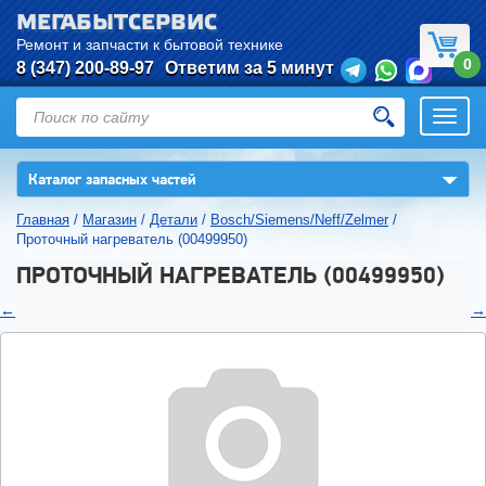
МЕГАБЫТСЕРВИС
Ремонт и запчасти к бытовой технике
0
8 (347) 200-89-97
Ответим за 5 минут
Откры
нави
▼
Каталог запасных частей
Главная
/
Магазин
/
Детали
/
Bosch/Siemens/Neff/Zelmer
/
Проточный нагреватель (00499950)
ПРОТОЧНЫЙ НАГРЕВАТЕЛЬ (00499950)
←
→