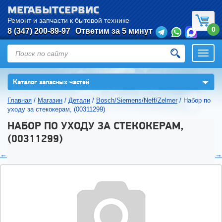
МЕГАБЫТСЕРВИС
Ремонт и запчасти к бытовой технике
0
8 (347) 200-89-97
Ответим за 5 минут
Откры
нави
▼
Каталог запасных частей
Главная
/
Магазин
/
Детали
/
Bosch/Siemens/Neff/Zelmer
/
Набор по
уходу за стекокерам, (00311299)
НАБОР ПО УХОДУ ЗА СТЕКОКЕРАМ,
(00311299)
←
→