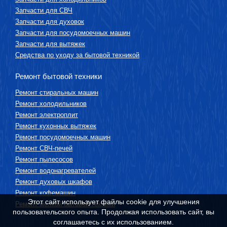
Запчасти для СВЧ
Запчасти для духовок
Запчасти для посудомоечных машин
Запчасти для вытяжек
Средства по уходу за бытовой техникой
Ремонт бытовой техники
Ремонт стиральных машин
Ремонт холодильников
Ремонт электроплит
Ремонт кухонных вытяжек
Ремонт посудомоечных машин
Ремонт СВЧ-печей
Ремонт пылесосов
Ремонт водонагревателей
Ремонт духовых шкафов
Ремонт кофемашин
Этот сайт использует файлы cookie для улучшения
Ремонт мелкой бытовой техники
пользовательского опыта. Продолжая использовать сайт, вы
соглашаетесь с их использованием.