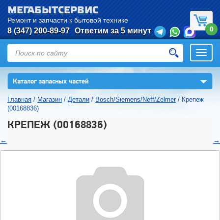
МЕГАБЫТСЕРВИС
Ремонт и запчасти к бытовой технике
0
8 (347) 200-89-97
Ответим за 5 минут
Откры
нави
▼
Каталог запасных частей
Главная
/
Магазин
/
Детали
/
Bosch/Siemens/Neff/Zelmer
/
Крепеж
(00168836)
КРЕПЕЖ (00168836)
←
→