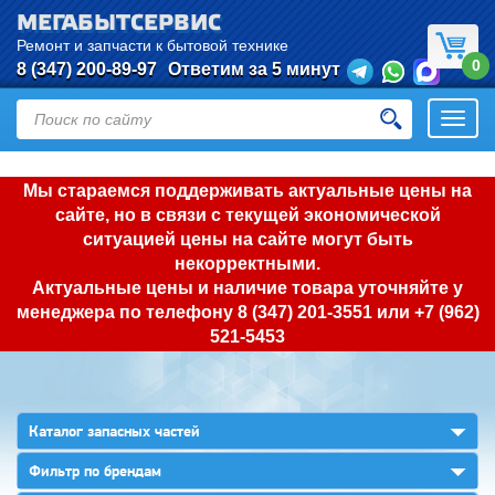
МЕГАБЫТСЕРВИС
Ремонт и запчасти к бытовой технике
0
8 (347) 200-89-97
Ответим за 5 минут
Откры
нави
Мы стараемся поддерживать актуальные цены на
сайте, но в связи с текущей экономической
ситуацией цены на сайте могут быть
некорректными.
Актуальные цены и наличие товара уточняйте у
менеджера по телефону
8 (347) 201-3551
или
+7 (962)
521-5453
▼
Каталог запасных частей
▼
Фильтр по брендам