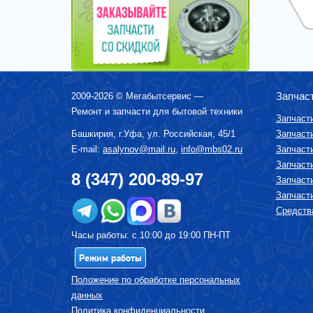
ТЕЛЕВИЗОРЫ
ТОСТЕРЫ
УВЛАЖНИТЕЛИ, ОЧИСТИТЕЛИ ВОЗДУХА
УТЮГИ И ГЛАДИЛЬНЫЕ УСТРОЙСТВА
ФЕНЫ-ЩЕТКИ
Запчас
2009-2026 ©
Мегабытсервис
—
ХЛЕБОПЕЧКИ
Ремонт и запчасти для бытовой техники
Запчаст
ЧАЙНИКИ, ЧАЕВАРКИ, ТЕРМОПОТЫ
Башкирия, г.
Уфа
,
ул. Российская, 45/1
Запчаст
БЛЕНДЕРЫ ПОГРУЖНЫЕ
E-mail:
asalynov@mail.ru
,
info@mbs02.ru
Запчаст
Запчаст
ДЕТАЛИ
8 (347) 200-89-97
Запчаст
ИРРИГАТОРЫ
Запчаст
СМЕСИТЕЛИ ВОДЫ, КУХОННЫЕ МОЙКИ,
Средства
ИЗМЕЛЬЧИТЕЛИ ОТХОДОВ
ДУХОВОЙ ШКАФ
Часы работы: с 10:00 до 19:00 ПН-ПТ
САУНДБАР
Режим работы
ВАКУУМАТОРЫ
Положение по обработке персональных
ЭЛЕКТРИЧЕСКИЙ КОТЕЛ
данных
АЭРОГРИЛЬ
Политика конфиденциальности