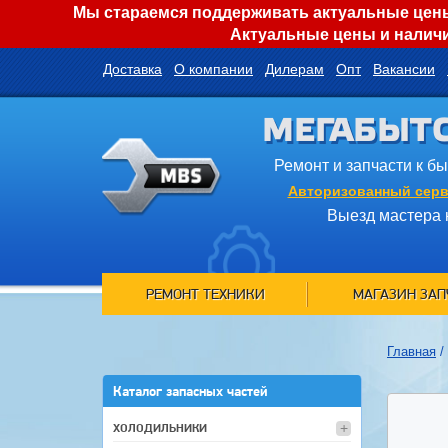
Мы стараемся поддерживать актуальные цены 
Актуальные цены и наличи
Доставка
О компании
Дилерам
Опт
Вакансии
МЕГАБЫТ
Ремонт и запчасти к б
Авторизованный серв
Выезд мастера 
РЕМОНТ ТЕХНИКИ
МАГАЗИН ЗАП
Главная
/
Каталог запасных частей
ХОЛОДИЛЬНИКИ