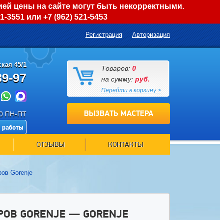
ией цены на сайте могут быть некорректными.
01-3551
или
+7 (962) 521-5453
Регистрация
Авторизация
кая 45/1
Товаров:
0
89-97
на сумму:
руб.
Перейти в корзину >
ВЫЗВАТЬ МАСТЕРА
00 ПН-ПТ
 работы
ОТЗЫВЫ
КОНТАКТЫ
ов Gorenje
РОВ GORENJE — GORENJE