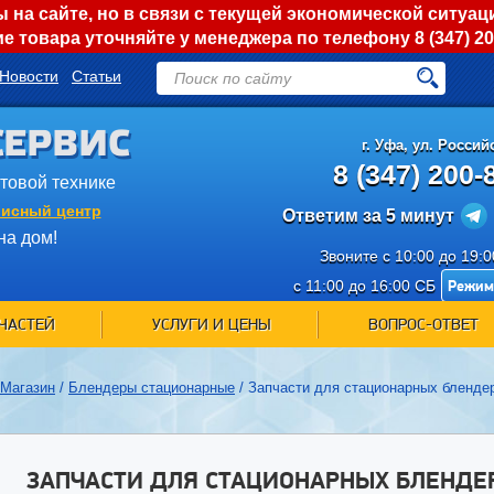
на сайте, но в связи с текущей экономической ситуац
е товара уточняйте у менеджера по телефону
8 (347) 2
Новости
Статьи
СЕРВИС
г.
Уфа
,
ул. Российс
8 (347) 200-
ытовой технике
исный центр
Ответим за 5 минут
на дом!
Звоните с 10:00 до 19:
Режим
с 11:00 до 16:00 СБ
ЧАСТЕЙ
УСЛУГИ И ЦЕНЫ
ВОПРОС-ОТВЕТ
Магазин
/
Блендеры стационарные
/
Запчасти для стационарных блендер
ЗАПЧАСТИ ДЛЯ СТАЦИОНАРНЫХ БЛЕНДЕ