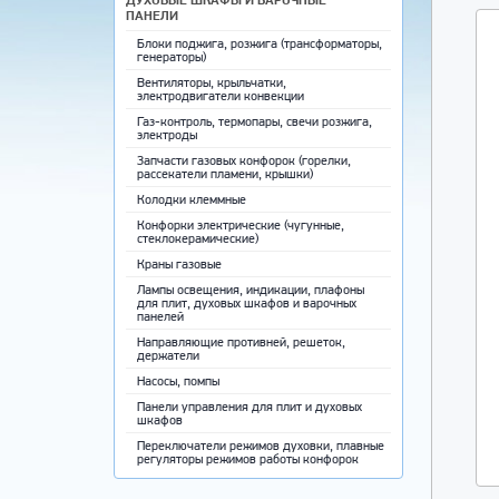
ПАНЕЛИ
Блоки поджига, розжига (трансформаторы,
генераторы)
Вентиляторы, крыльчатки,
электродвигатели конвекции
Газ-контроль, термопары, свечи розжига,
электроды
Запчасти газовых конфорок (горелки,
рассекатели пламени, крышки)
Колодки клеммные
Конфорки электрические (чугунные,
стеклокерамические)
Краны газовые
Лампы освещения, индикации, плафоны
для плит, духовых шкафов и варочных
панелей
Направляющие противней, решеток,
держатели
Насосы, помпы
Панели управления для плит и духовых
шкафов
Переключатели режимов духовки, плавные
регуляторы режимов работы конфорок
Противни для выпечки, решетки,
направляющие