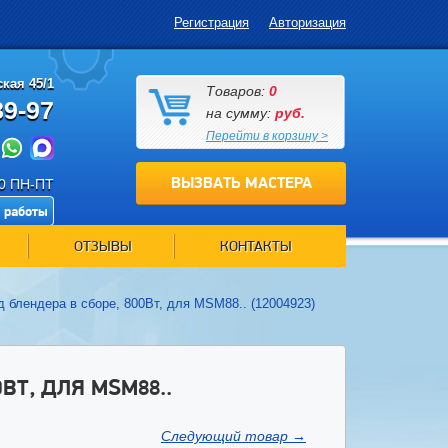
Регистрация
Авторизация
кая 45/1
Товаров:
0
89-97
на сумму:
руб.
Перейти в корзину >
ВЫЗВАТЬ МАСТЕРА
00 ПН-ПТ
 работы
ОТЗЫВЫ
КОНТАКТЫ
 блендера в сборе, 800Вт, для MSM88.. (12004923)
ВТ, ДЛЯ MSM88..
Следующий товар
→