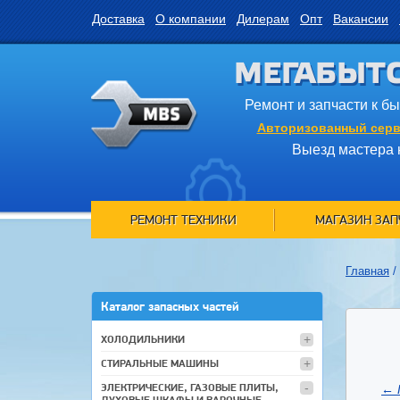
Доставка
О компании
Дилерам
Опт
Вакансии
МЕГАБЫТ
Ремонт и запчасти к б
Авторизованный серв
Выезд мастера 
РЕМОНТ ТЕХНИКИ
МАГАЗИН ЗАП
Главная
/
Каталог запасных частей
ХОЛОДИЛЬНИКИ
СТИРАЛЬНЫЕ МАШИНЫ
ЭЛЕКТРИЧЕСКИЕ, ГАЗОВЫЕ ПЛИТЫ,
←
ДУХОВЫЕ ШКАФЫ И ВАРОЧНЫЕ