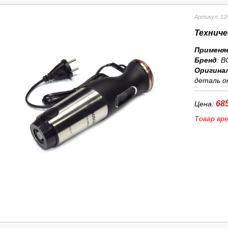
Артикул: 12
Техниче
Применя
Бренд
:
B
Оригина
деталь о
685
Цена:
Товар вр