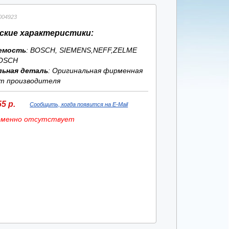
004923
ские характеристики:
емость
: BOSCH, SIEMENS,NEFF,ZELME
OSCH
льная деталь
: Оригинальная фирменная
т производителя
5 р.
Сообщить, когда появится на E-Mail
еменно отсутствует