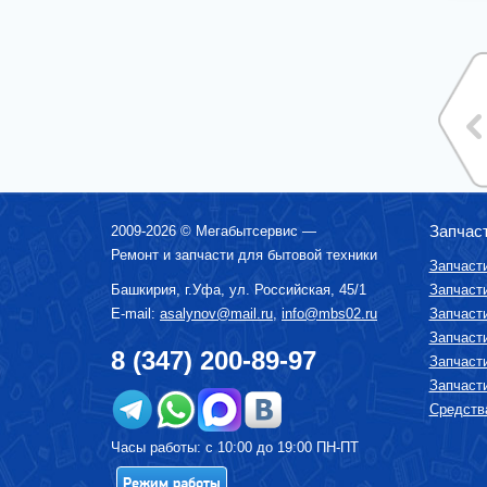
ВОДОНАГРЕВАТЕЛИ ГАЗОВЫЕ, КОТЛЫ
ВОДОНАГРЕВАТЕЛИ ЭЛЕКТРИЧЕСКИЕ
(НАКОПИТЕЛЬНЫЕ И ПРОТОЧНЫЕ)
ВЫТЯЖКИ (ВЫТЯЖНЫЕ ШКАФЫ,
ВОЗДУХООЧИСТИТЕЛИ)
ЗУБНЫЕ ЩЁТКИ
КОФЕМАШИНЫ, КОФЕВАРКИ,
КОФЕМОЛКИ
КУХОННЫЕ КОМБАЙНЫ
ЛОМТЕРЕЗКИ
Запчас
2009-2026 ©
Мегабытсервис
—
Ремонт и запчасти для бытовой техники
МАСЛОНАПОЛНЕННЫЕ РАДИАТОРЫ
Запчаст
МИКРОВОЛНОВЫЕ ПЕЧИ (СВЧ)
Башкирия, г.
Уфа
,
ул. Российская, 45/1
Запчаст
E-mail:
asalynov@mail.ru
,
info@mbs02.ru
Запчаст
МИКСЕРЫ
Запчаст
МУЛЬТИВАРКИ
8 (347) 200-89-97
Запчаст
МЯСОРУБКИ
Запчаст
ПАРОВАРКИ
Средства
ПОСУДОМОЕЧНЫЕ МАШИНЫ
Часы работы: с 10:00 до 19:00 ПН-ПТ
ПЫЛЕСОСЫ
Режим работы