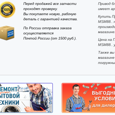
Перед продажей все запчасти
Привод бл
проходят проверку.
имеет ар
Вы покупаете новую, рабочую
Купить Пр
деталь с гарантией качества.
MSM88.. 
производ
По России отправка заказа
магазине
осуществляется
Почтой России (от 1500 руб.).
Цена на П
MSM88.. у
Также вы
магазине
погружны