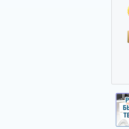
Прочие запчасти для плит, духовых
шкафов и варочных панелей
Решетки газовых плит
Ручки дверей духовых шкафов
Ручки управления, кнопки, клавиши,
селекторы плит и духовых шкафов
Свеча розжига, головка поджига
Сетевые фильтры
Стекла, двери духовых шкафов
Стеклокерамика
ТЭНы (нагреватели) верхние, нижние,
конвекции, гриля
Таймеры механические и электронные
Терморегуляторы и термостаты плит и
духовых шкафов
Уплотнители дверей духовых шкафов,
варочных поверхностей
Форсунки (жиклеры)
Шарниры (петли) дверей духовых шкафов
Электронные платы управления,
дисплейные и силовые модули плит,
духовых шкафов, варочных панелей