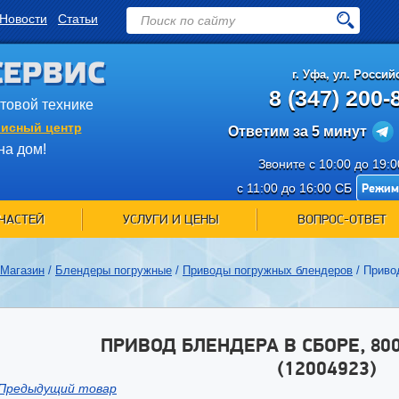
Новости
Статьи
СЕРВИС
г.
Уфа
,
ул. Российс
8 (347) 200-
ытовой технике
исный центр
Ответим за 5 минут
на дом!
Звоните с 10:00 до 19:
Режим
с 11:00 до 16:00 СБ
ЧАСТЕЙ
УСЛУГИ И ЦЕНЫ
ВОПРОС-ОТВЕТ
Магазин
/
Блендеры погружные
/
Приводы погружных блендеров
/
Привод
ПРИВОД БЛЕНДЕРА В СБОРЕ, 800
(12004923)
Предыдущий товар