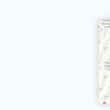
Сетевой кабель
Электродвигатели вертела гриля для плит,
духовых шкафов
Держатели стекол, крепления стекол
двери духовки
Ножки, опоры, колесики
Ящики для хранения посуды (панели,
корпуса, крепления)
Трубы газовых плит, трубки горелок
Джойстик, переключатель TwistPad
Монтажные наборы, крепежи
Крыльчатки (лопасти) для вентиляторов
Блокировки двери, замки двери духовки
Кнопки таймера электроплиты
Термопара
Рассекатели
Варочные поверхности (стеклокерамики,
рабочие столы)
Решетки под противень
БЛЕНДЕРЫ СТАЦИОНАРНЫЕ
БРИТВЫ ЭПИЛЯТОРЫ