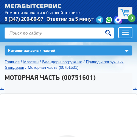
МЕГАБЫТСЕРВИС
Ремонт и запчасти к бытовой технике
0
8 (347) 200-89-97
Ответим за 5 минут
Откры
нави
▼
Каталог запасных частей
Главная
/
Магазин
/
Блендеры погружные
/
Приводы погружных
блендеров
/
Моторная часть (00751601)
МОТОРНАЯ ЧАСТЬ (00751601)
←
→