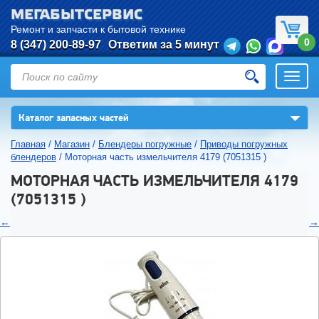
МЕГАБЫТСЕРВИС
Ремонт и запчасти к бытовой технике
0
8 (347) 200-89-97
Ответим за 5 минут
Откры
нави
▼
Каталог запасных частей
Главная
/
Магазин
/
Блендеры погружные
/
Приводы погружных
блендеров
/
Моторная часть измельчителя 4179 (7051315 )
МОТОРНАЯ ЧАСТЬ ИЗМЕЛЬЧИТЕЛЯ 4179
(7051315 )
←
→