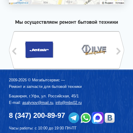
Мы осуществляем ремонт бытовой техники
2009-2026 ©
Мегабытсервис
—
Ремонт и запчасти для бытовой техники
Башкирия, г.
Уфа
,
ул. Российская, 45/1
E-mail:
asalynov@mail.ru
,
info@mbs02.ru
8 (347) 200-89-97
Часы работы: с 10:00 до 19:00 ПН-ПТ