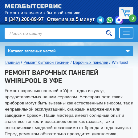
МЕГАБЫТСЕРВИС
Ремонт и запчасти к бытовой технике
0
8 (347) 200-89-97
Ответим за 5 минут
Откры
нави
▼
Каталог запасных частей
Главная
/
Ремонт бытовой техники
/
Варочных панелей
/
Whirlpool
РЕМОНТ ВАРОЧНЫХ ПАНЕЛЕЙ
WHIRLPOOL В УФЕ
Ремонт варочных панелей в Уфе – одна из услуг,
предоставляемых нашим сервисом. Неисправности таких
приборов могут быть вызваны как естественным износом, так и
неправильной эксплуатацией, скачками напряжения или
заводским браком. Наши мастера имеют солидный опыт и
знают все тонкости восстановления как газовых, так и
электрических моделей независимо от бренда и года выпуска.
Перед ремонтом обязательно проводится диагностика,