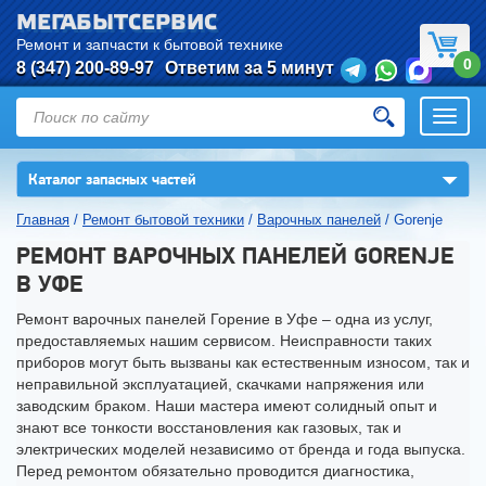
МЕГАБЫТСЕРВИС
Ремонт и запчасти к бытовой технике
0
8 (347) 200-89-97
Ответим за 5 минут
Откры
нави
▼
Каталог запасных частей
Главная
/
Ремонт бытовой техники
/
Варочных панелей
/
Gorenje
РЕМОНТ ВАРОЧНЫХ ПАНЕЛЕЙ GORENJE
В УФЕ
Ремонт варочных панелей Горение в Уфе – одна из услуг,
предоставляемых нашим сервисом. Неисправности таких
приборов могут быть вызваны как естественным износом, так и
неправильной эксплуатацией, скачками напряжения или
заводским браком. Наши мастера имеют солидный опыт и
знают все тонкости восстановления как газовых, так и
электрических моделей независимо от бренда и года выпуска.
Перед ремонтом обязательно проводится диагностика,