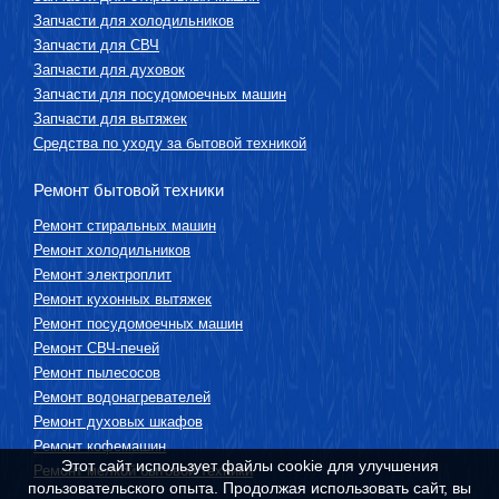
Запчасти для холодильников
Запчасти для СВЧ
Запчасти для духовок
Запчасти для посудомоечных машин
Запчасти для вытяжек
Средства по уходу за бытовой техникой
Ремонт бытовой техники
Ремонт стиральных машин
Ремонт холодильников
Ремонт электроплит
Ремонт кухонных вытяжек
Ремонт посудомоечных машин
Ремонт СВЧ-печей
Ремонт пылесосов
Ремонт водонагревателей
Ремонт духовых шкафов
Ремонт кофемашин
Этот сайт использует файлы cookie для улучшения
Ремонт мелкой бытовой техники
пользовательского опыта. Продолжая использовать сайт, вы