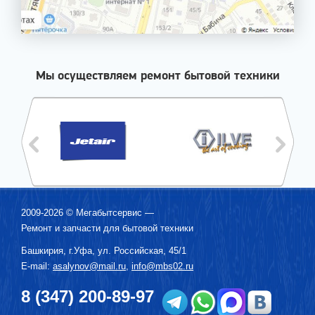
Мы осуществляем ремонт бытовой техники
2009-2026 ©
Мегабытсервис
—
Ремонт и запчасти для бытовой техники
Башкирия, г.
Уфа
,
ул. Российская, 45/1
E-mail:
asalynov@mail.ru
,
info@mbs02.ru
8 (347) 200-89-97