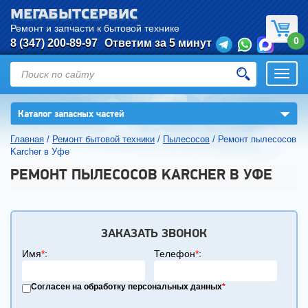
МЕГАБЫТСЕРВИС
Ремонт и запчасти к бытовой технике
0
8 (347) 200-89-97
Ответим за 5 минут
Откры
нави
▼
Каталог запасных частей
Главная
/
Ремонт бытовой техники
/
Пылесосов
/
Ремонт пылесосов
Karcher в Уфе
РЕМОНТ ПЫЛЕСОСОВ KARCHER В УФЕ
ЗАКАЗАТЬ ЗВОНОК
Имя
*
:
Телефон
*
:
Согласен на обработку персональных данных
*