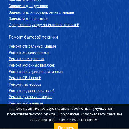
Запчасти для духовок
Запчасти для посудомоечных машин
Запчасти для вытяжек
Средства по уходу за бытовой техникой
Ремонт бытовой техники
Ремонт стиральных машин
Ремонт холодильников
Ремонт электроплит
Ремонт кухонных вытяжек
Ремонт посудомоечных машин
Ремонт СВЧ-печей
Ремонт пылесосов
Ремонт водонагревателей
Ремонт духовых шкафов
Ремонт кофемашин
Этот сайт использует файлы cookie для улучшения
Ремонт мелкой бытовой техники
пользовательского опыта. Продолжая использовать сайт, вы
соглашаетесь с их использованием.
Принять