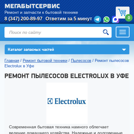
МЕГАБЫТСЕРВИС
Ремонт и запчасти к бытовой технике
0
8 (347) 200-89-97
Ответим за 5 минут
Откры
нави
▼
Каталог запасных частей
Главная
/
Ремонт бытовой техники
/
Пылесосов
/
Ремонт пылесосов
Electrolux в Уфе
РЕМОНТ ПЫЛЕСОСОВ ELECTROLUX В УФЕ
Современная бытовая техника намного облегчает
ведение домашнего хозяйства. Надежные и долговечные