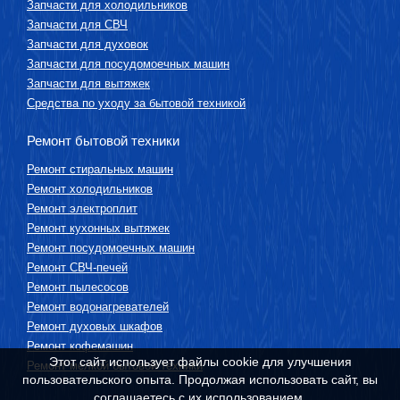
Запчасти для холодильников
Запчасти для СВЧ
Запчасти для духовок
Запчасти для посудомоечных машин
Запчасти для вытяжек
Средства по уходу за бытовой техникой
Ремонт бытовой техники
Ремонт стиральных машин
Ремонт холодильников
Ремонт электроплит
Ремонт кухонных вытяжек
Ремонт посудомоечных машин
Ремонт СВЧ-печей
Ремонт пылесосов
Ремонт водонагревателей
Ремонт духовых шкафов
Ремонт кофемашин
Этот сайт использует файлы cookie для улучшения
Ремонт мелкой бытовой техники
пользовательского опыта. Продолжая использовать сайт, вы
соглашаетесь с их использованием.