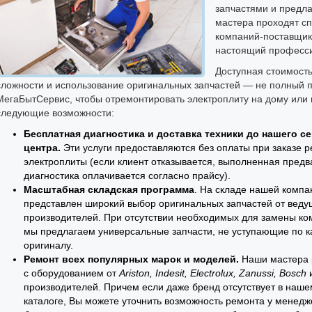
запчастями и предла
мастера проходят с
компаний-поставщик
настоящий професси
Доступная стоимость
сложности и использование оригинальных запчастей — не полный 
МегаБытСервис, чтобы отремонтировать электроплиту на дому или 
следующие возможности:
Бесплатная диагностика и доставка техники до нашего с
центра.
Эти услуги предоставляются без оплаты при заказе 
электроплиты (если клиент отказывается, выполненная пред
диагностика оплачивается согласно прайсу).
Масштабная складская программа
. На складе нашей компа
представлен широкий выбор оригинальных запчастей от веду
производителей. При отсутствии необходимых для замены ко
мы предлагаем универсальные запчасти, не уступающие по к
оригиналу.
Ремонт всех популярных марок и моделей.
Наши мастера 
с оборудованием от
Ariston, Indesit, Electrolux, Zanussi, Bosch
и
производителей. Причем если даже бренд отсутствует в наше
каталоге, Вы можете уточнить возможность ремонта у менедж