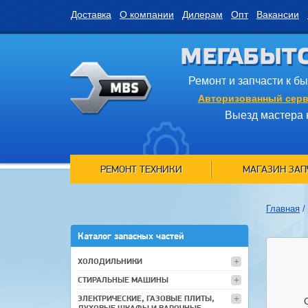
Доставка
О компании
Дилерам
Опт
Вакансии
МЕГАБЫТ
Ремонт и запчасти к б
Авторизованный серв
Выезд мастера 
РЕМОНТ ТЕХНИКИ
МАГАЗИН ЗАП
Главная
/
Каталог запасных частей
ХОЛОДИЛЬНИКИ
СТИРАЛЬНЫЕ МАШИНЫ
ЭЛЕКТРИЧЕСКИЕ, ГАЗОВЫЕ ПЛИТЫ,
ДУХОВЫЕ ШКАФЫ И ВАРОЧНЫЕ