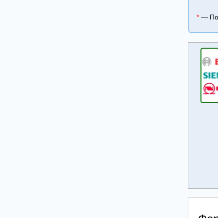
*
— Пол