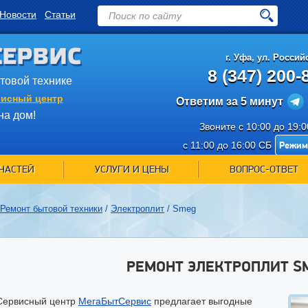
Новости
Статьи
СЕРВИС
г.
Уфа
,
ул. Российс
8 (347) 200-
ытовой технике
исный центр
Ответим за 5 минут
на дом!
Звоните с 10:00 до 19:
Режим
с 11:00 до 16:00 СБ
ЧАСТЕЙ
УСЛУГИ И ЦЕНЫ
ВОПРОС-ОТВЕТ
Ремонт бытовой техники
/
Электроплит
/
Smeg
РЕМОНТ ЭЛЕКТРОПЛИТ S
Сервисный центр
МегаБытСервис
предлагает выгодные