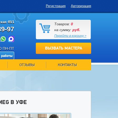
Регистрация
Авторизация
кая 45/1
Товаров:
0
89-97
на сумму:
руб.
Перейти в корзину >
ВЫЗВАТЬ МАСТЕРА
00 ПН-ПТ
 работы
ОТЗЫВЫ
КОНТАКТЫ
MEG В УФЕ