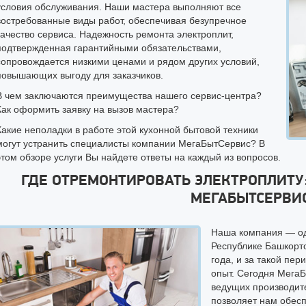
условия обслуживания. Наши мастера выполняют все
востребованные виды работ, обеспечивая безупречное
качество сервиса. Надежность ремонта электроплит,
подтвержденная гарантийными обязательствами,
сопровождается низкими ценами и рядом других условий,
повышающих выгоду для заказчиков.
В чем заключаются преимущества нашего сервис-центра?
Как оформить заявку на вызов мастера?
Какие неполадки в работе этой кухонной бытовой техники
могут устранить специалисты компании МегаБытСервис? В
этом обзоре услуги Вы найдете ответы на каждый из вопросов.
ГДЕ ОТРЕМОНТИРОВАТЬ ЭЛЕКТРОПЛИТУ
МЕГАБЫТСЕРВИ
Наша компания — од
Республике Башкорто
года, и за такой пе
опыт. Сегодня Мега
ведущих производит
позволяет нам обес