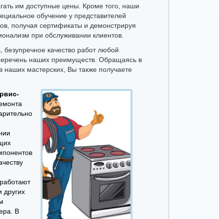
гать им доступные цены. Кроме того, наши
пециальное обучение у представителей
ов, получая сертификаты и демонстрируя
онализм при обслуживании клиентов.
, безупречное качество работ любой
перечень наших преимуществ. Обращаясь в
в наших мастерских, Вы также получаете
ервис-
ремонта
варительно
нии
щих
мпонентов
ачеству
работают
 других
м
ера. В