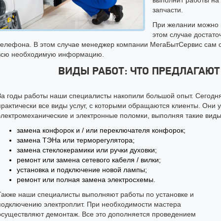
выполнит работы на 
запчасти.
При желании можно 
этом случае достато
телефона. В этом случае менеджер компании МегаБытСервис сам св
всю необходимую информацию.
ВИДЫ РАБОТ: ЧТО ПРЕДЛАГАЮ
За годы работы наши специалисты накопили большой опыт. Сегодн
практически все виды услуг, с которыми обращаются клиенты. Они 
электромеханические и электронные поломки, выполняя такие виды 
замена конфорок и / или переключателя конфорок;
замена ТЭНа или терморегулятора;
замена стеклокерамики или ручки духовки;
ремонт или замена сетевого кабеля / вилки;
установка и подключение новой лампы;
ремонт или полная замена электросхемы.
Также наши специалисты выполняют работы по установке и
подключению электроплит. При необходимости мастера
осуществляют демонтаж. Все это дополняется проведением