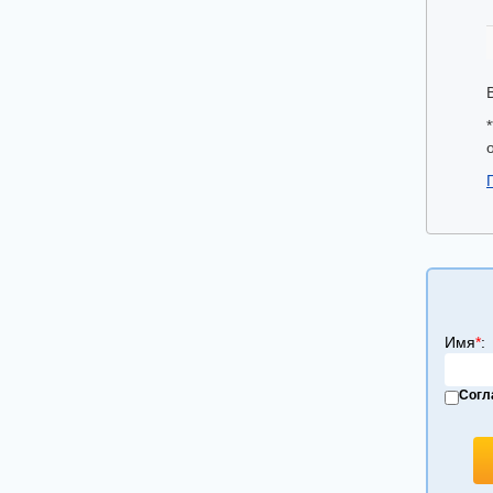
Имя
*
:
Согл