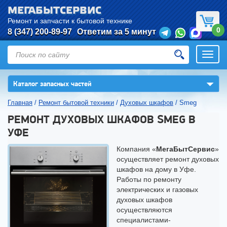
МЕГАБЫТСЕРВИС
Ремонт и запчасти к бытовой технике
0
8 (347) 200-89-97
Ответим за 5 минут
Откры
нави
▼
Каталог запасных частей
Главная
/
Ремонт бытовой техники
/
Духовых шкафов
/
Smeg
РЕМОНТ ДУХОВЫХ ШКАФОВ SMEG В
УФЕ
Компания «
МегаБытСервис
»
осуществляет ремонт духовых
шкафов на дому в Уфе.
Работы по ремонту
электрических и газовых
духовых шкафов
осуществляются
специалистами-